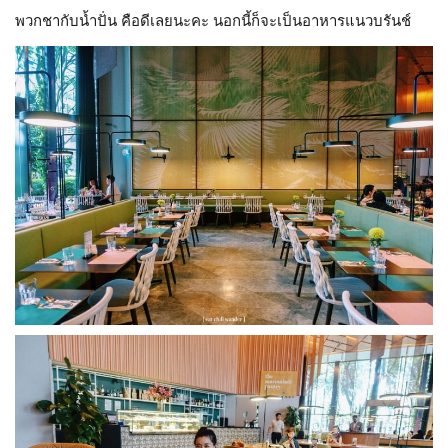
พวกชากับน้ำปั่น คือดีเลยนะคะ นอกนี้ก็จะเป็นอาหารแนวบรันช์