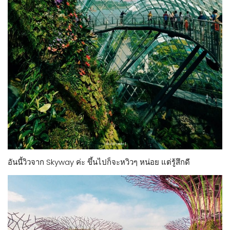
อันนี้วิวจาก Skyway ค่ะ ขึ้นไปก็จะหวิวๆ หน่อย แต่รู้สึกดี