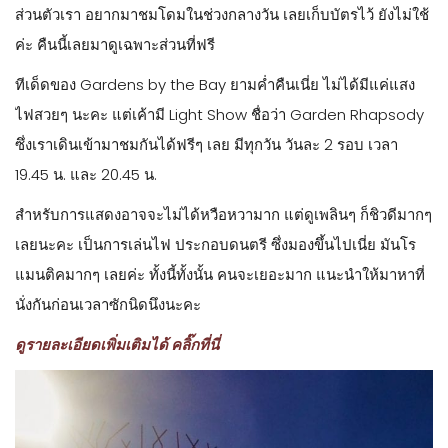
ส่วนตัวเรา อยากมาชมโดมในช่วงกลางวัน เลยเก็บบัตรไว้ ยังไม่ใช้
ค่ะ คืนนี้เลยมาดูเฉพาะส่วนที่ฟรี
ทีเด็ดของ Gardens by the Bay ยามค่ำคืนเนี่ย ไม่ได้มีแค่แสง
ไฟสวยๆ นะคะ แต่เค้ามี Light Show ชื่อว่า Garden Rhapsody
ซึ่งเราเดินเข้ามาชมกันได้ฟรีๆ เลย มีทุกวัน วันละ 2 รอบ เวลา
19.45 น. และ 20.45 น.
สำหรับการแสดงอาจจะไม่ได้หวือหวามาก แต่ดูเพลินๆ ก็ชิวดีมากๆ
เลยนะคะ เป็นการเล่นไฟ ประกอบดนตรี ซึ่งมองขึ้นไปเนี่ย มันโร
แมนติคมากๆ เลยค่ะ ทั้งนี้ทั้งนั้น คนจะเยอะมาก แนะนำให้มาหาที่
นั่งกันก่อนเวลาซักนิดนึงนะคะ
ดูรายละเอียดเพิ่มเติมได้ คลิ๊กที่นี่