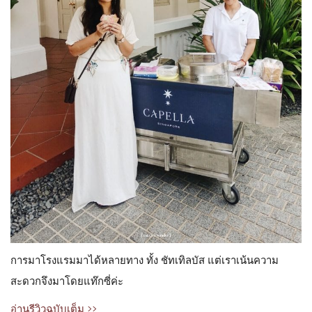
การมาโรงแรมมาได้หลายทาง ทั้ง ชัทเทิลบัส แต่เราเน้นความ
สะดวกจึงมาโดยแท๊กซี่ค่ะ
อ่านรีวิวฉบับเต็ม >>