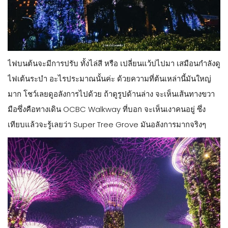
ไฟบนต้นจะมีการปรับ ทั้งไล่สี หรือ เปลี่ยนแว้ปไปมา เสมือนกำลังดู
ไฟเต้นระบำ อะไรประมาณนั้นค่ะ ด้วยความที่ต้นเหล่านี้มันใหญ่
มาก โชว์เลยดูอลังการไปด้วย ถ้าดูรูปด้านล่าง จะเห็นเส้นทางขวา
มือซึ่งคือทางเดิน OCBC Walkway ที่บอก จะเห็นเงาคนอยู่ ซึ่ง
เทียบแล้วจะรู้เลยว่า Super Tree Grove มันอลังการมากจริงๆ