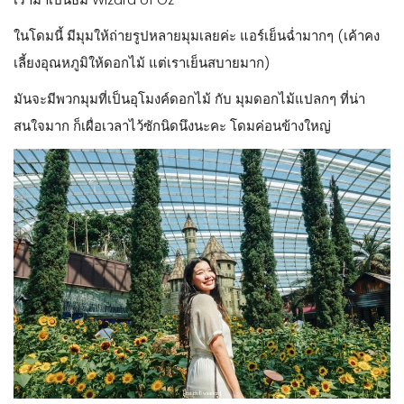
ในโดมนี้ มีมุมให้ถ่ายรูปหลายมุมเลยค่ะ แอร์เย็นฉ่ำมากๆ (เค้าคง
เลี้ยงอุณหภูมิให้ดอกไม้ แต่เราเย็นสบายมาก)
มันจะมีพวกมุมที่เป็นอุโมงค์ดอกไม้ กับ มุมดอกไม้แปลกๆ ที่น่า
สนใจมาก ก็เผื่อเวลาไว้ซักนิดนึงนะคะ โดมค่อนข้างใหญ่