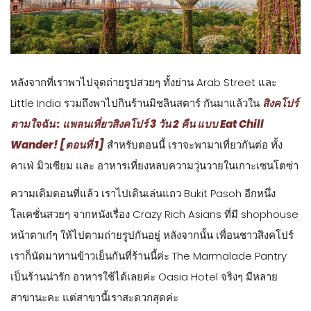
หลังจากที่เราพาไปจุดถ่ายรูปสวยๆ ทั้งย่าน Arab Street และ
Little India รวมถึงพาไปกินร้านมิชลินสตาร์ กันมาแล้วใน
สิงคโปร์
ตามใจฉัน : แพลนเที่ยวสิงคโปร์ 3 วัน 2 คืน แบบ Eat Chill
Wander! [ตอนที่ 1]
สำหรับตอนนี้ เราจะพามาเที่ยวกันต่อ ทั้ง
คาเฟ่ มิวเซียม และ อาหารเที่ยงหลบความวุ่นวายในเกาะเซนโตซ่า
ความเดิมตอนที่แล้ว เราไปเดินเล่นแถว Bukit Pasoh อีกหนึ่ง
โลเคชั่นสวยๆ จากหนังเรื่อง Crazy Rich Asians ที่มี shophouse
หน้าตาเก๋ๆ ให้ไปตามถ่ายรูปกันอยู่ หลังจากนั้น เพื่อนชาวสิงคโปร์
เราก็นัดมาทานข้าวเย็นกันที่ร้านนี้ค่ะ The Marmalade Pantry
เป็นร้านน่ารัก อาหารใช้ได้เลยค่ะ Oasia Hotel จริงๆ มีหลาย
สาขานะคะ แต่สาขานี้เราสะดวกสุดค่ะ