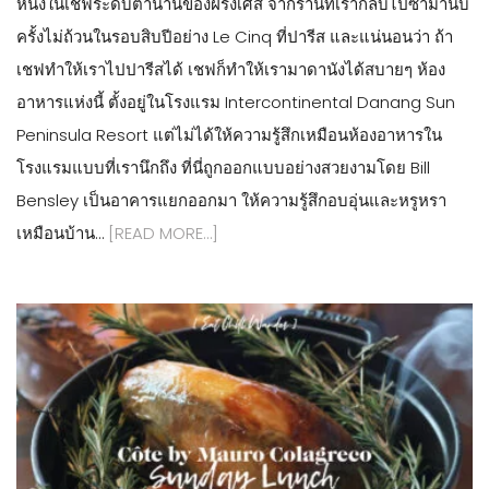
หนึ่งในเชฟระดับตำนานของฝรั่งเศส จากร้านที่เรากลับไปซ้ำมานับ
ครั้งไม่ถ้วนในรอบสิบปีอย่าง Le Cinq ที่ปารีส และแน่นอนว่า ถ้า
เชฟทำให้เราไปปารีสได้ เชฟก็ทำให้เรามาดานังได้สบายๆ ห้อง
อาหารแห่งนี้ ตั้งอยู่ในโรงแรม Intercontinental Danang Sun
Peninsula Resort แต่ไม่ได้ให้ความรู้สึกเหมือนห้องอาหารใน
โรงแรมแบบที่เรานึกถึง ที่นี่ถูกออกแบบอย่างสวยงามโดย Bill
Bensley เป็นอาคารแยกออกมา ให้ความรู้สึกอบอุ่นและหรูหรา
เหมือนบ้าน…
[READ MORE…]