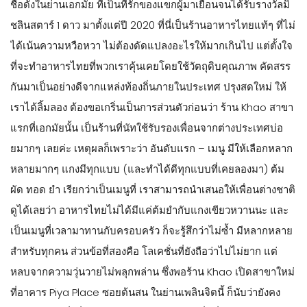
ชื่อดังในย่านเอกมัย ที่เป็นที่รักของแขกผู้มาเยือนจนได้รับรางวัลมิ
ชลินสตาร์ 1 ดาว มาตั้งแต่ปี 2020 ที่นี่เป็นร้านอาหารไทยแท้ๆ ที่ไม่
ได้เน้นความหวือหวา ไม่ต้องดัดแปลงอะไรให้มากเกินไป แต่ตั้งใจ
ที่จะทำอาหารไทยที่พวกเราคุ้นเคยโดยใช้วัตถุดิบคุณภาพ คัดสรร
กันมาเป็นอย่างดีจากแหล่งท้องถิ่นภายในประเทศ ปรุงสดใหม่ ให้
เราได้ลิ้มลอง ต้องขอเกริ่นเป็นการส่วนตัวก่อนว่า ร้าน Khao สาขา
แรกที่เอกมัยนั้น เป็นร้านที่นัทใช้รับรองเพื่อนจากต่างประเทศบ่อ
ยมากๆ เลยค่ะ เหตุผลก็เพราะว่า อันดับแรก – เมนู มีให้เลือกหลาก
หลายมากๆ แกงมีทุกแบบ (และทำได้ดีทุกแบบที่เคยลองมา) ต้ม
ผัด ทอด ยำ เรียกว่าเป็นเมนูที่ เราสามารถนำเสนอให้เพื่อนต่างชาติ
ดูได้เลยว่า อาหารไทยไม่ได้มีแค่ต้มยำกับแกงเขียวหวานนะ และ
เป็นเมนูที่เวลามาทานกับครอบครัว ก็จะรู้สึกว่าไม่ซ้ำ มีหลากหลาย
สำหรับทุกคน ส่วนข้อที่สองคือ โลเคชั่นที่ยังถือว่าไปไม่ยาก แต่
หลบจากความวุ่นวายไม่พลุกพล่าน ซึ่งพอร้าน Khao เปิดสาขาใหม่
ที่อาคาร Piya Place ซอยต้นสน ในย่านเพลินจิตนี้ ก็นับว่ายังคง