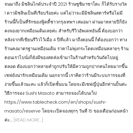
จนมาถึง มิชลินไกด์ประจำปี 2021 ร้านซูชิมาซาโตะ ก็ได้รับรางวัล
1 ดาวมิชลินเป็นที่เรียบร้อยค่ะ แต่ไม่ว่าจะมีมิชลินสตาร์หรือไม่มี
ร้านนี้ก็เป็นที่รักของฟู้ดดี้ชาวกรุงเทพฯ เสมอมา ผ่านมาหลายปีก็ยัง
คงจองยากเหมือนเดิมเลยค่ะ สำหรับรีวิวอัพเดทอันนี้ ต้องบอกว่า
หลังจากที่เขียนรีวิวไว้เมื่อ 4 ปีที่แล้ว มาถึงตอนนี้ ก็ต้องบอกว่า ทาง
ร้านคงมาตรฐานเหมือนเดิม ราคาไม่พุ่งกระโดดเหมือนหลายๆ ร้าน
ตอนเราไปนั่งก็ยังมีของสดส่งเข้ามาในร้านสำหรับวันถัดไปอยู่
ตลอด ต้องบอกว่าหลายคำถูกปรับให้มีความถูกปากคนไทยมากขึ้น
เชฟยังน่ารักเหมือนเดิม นอกจากนี้ เราคิดว่าร้านมีระบบการจองที่
ง่ายขึ้นแล้วนะคะ แล้วก็เปิดชั้นบน โดยจะมีเชฟญี่ปุ่นอีกท่านปั้นค่ะ
วิธีการจอง Sushi Masato สามารถจองได้บนเว็ป
https://www.tablecheck.com/en/shops/sushi-
masato/reserve โดยจะเปิดจองทุกๆ วันที่ 15 ของเดือนก่อนหน้า
ค่ะ…
[READ MORE…]