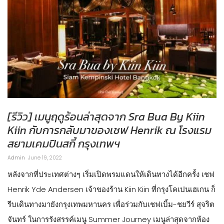
[รีวิว] เมนูฤดูร้อนล่าสุดจาก Sra Bua By Kiin
Kiin กับการกลับมาของเชฟ Henrik ณ โรงแรม
สยามเคมปินสกี้ กรุงเทพฯ
Admin
June 19, 2022
หลังจากที่ประเทศต่างๆ เริ่มเปิดพรมแดนให้เดินทางได้อีกครั้ง เชฟ
Henrik Yde Andersen เจ้าของร้าน Kiin Kiin ที่กรุงโคเปนเฮเกน ก็
รีบเดินทางมายังกรุงเทพมหานคร เพื่อร่วมกับเชฟเบิ้ม-ชยวีร์ สุจริต
จันทร์ ในการรังสรรค์เมนู Summer Journey เมนูล่าสุดจากห้อง