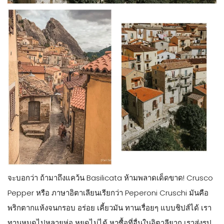
จะบอกว่า ถ้ามาถึงแคว้น Basilicata ห้ามพลาดเด็ดขาด! Crusco
Pepper หรือ ภาษาอิตาเลียนเรียกว่า Peperoni Cruschi มันคือ
พริกตากแห้งจนกรอบ อร่อย เคี้ยวมัน ทานเรื่อยๆ แบบชิปส์ได้ เรา
ทานหมดไปหลายห่อ หยุดไม่ได้ หาซื้อที่อื่นในอิตาลียาก เราส่งรูป