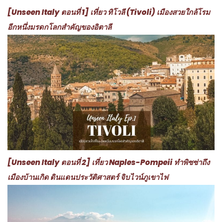
[Unseen Italy ตอนที่ 1] เที่ยว ทิโวลี (Tivoli) เมืองสวยใกล้โรม
อีกหนึ่งมรดกโลกสำคัญของอิตาลี
[Unseen Italy ตอนที่ 2] เที่ยว Naples-Pompeii ทำพิซซ่าถึง
เมืองบ้านเกิด ดินแดนประวัติศาสตร์ จิบไวน์ภูเขาไฟ