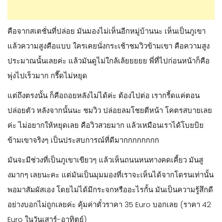
คือจากสเตชั่นที่ปล่อย มันมองไม่เห็นอีกหมู่บ้านนะ เห็นเป็นภูเขา
แล้วความสูงคือแบบ ใครเคยนั่งกระเช้าชมวิวข้ามเขา คือความสูง
ประมาณนั้นเลยค่ะ แล้วมันดูไม่ใกล้เล้ยยยยย พี่ที่ไปก่อนหน้าก็คือ
พุ่งไปเร็วมาก กรี๊ดไม่หยุด
แต่ถึงตรงนั้น ก็คือถอยหลังไม่ได้ค่ะ ต้องไปต่อ เรากรี้ดแค่ตอน
ปล่อยตัว หลังจากนั้นนะ ชมวิว ปล่อยลมโชยตีหน้า โคตรสบายเลย
ค่ะ ไม่อยากให้หยุดเลย คือวิวสวยมาก แล้วเหมือนเราได้โบยบิย
ข้ามเขาจริงๆ เป็นประสบการณ์ที่ดีมากกกกกกกก
มันจะมีช่วงที่เป็นภูเขาเขียวๆ แล้วเห็นถนนหนทางคดเคี้ยว มันสู
งมากๆ เลยนะคะ แต่มันเป็นมุมมองที่เราจะเห็นได้จากโดรนเท่านั้น
พอมาสัมผัสเอง โดยไม่ได้มีกระจกหรืออะไรกั้น มันเป็นความรู้สึกดี
อย่างบอกไม่ถูกเลยค่ะ คุ้มค่าตั๋วราคา 35 Euro บอกเลย (ราคา 42
Euro ในวันเสาร์-อาทิตย์)