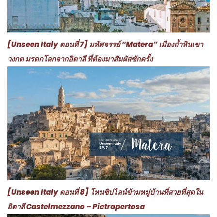
[Unseen Italy ตอนที่ 7] มหัศจรรย์ “Matera” เมืองถ้ำหินเขา
วงกต มรดกโลกจากอิตาลี ที่ต้องมาสัมผัสซักครั้ง
[Unseen Italy ตอนที่ 8] โหนซิปไลน์ข้ามหมู่บ้านที่สวยที่สุดใน
อิตาลี Castelmezzano – Pietrapertosa