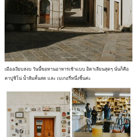
เมืองเงียบสงบ วันนี้ขอทานอาหารเช้าแบบ อิตาเลียนสุดๆ นั่นก็คือ
คาปูชิโน่ น้ำส้มคั้นสด และ เบเกอรี่หนึ่งชิ้นค่ะ