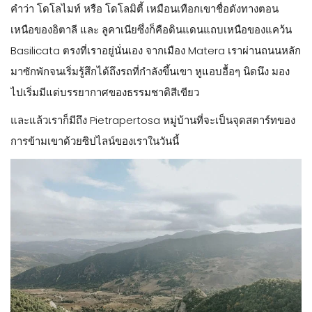
คำว่า โดโลไมท์ หรือ โดโลมิตี้ เหมือนเทือกเขาชื่อดังทางตอน
เหนือของอิตาลี และ ลูคาเนียซึ่งก็คือดินแดนแถบเหนือของแคว้น
Basilicata ตรงที่เราอยู่นั่นเอง จากเมือง Matera เราผ่านถนนหลัก
มาซักพักจนเริ่มรู้สึกได้ถึงรถที่กำลังขึ้นเขา หูแอบอื้อๆ นิดนึง มอง
ไปเริ่มมีแต่บรรยากาศของธรรมชาติสีเขียว
และแล้วเราก็มีถึง Pietrapertosa หมู่บ้านที่จะเป็นจุดสตาร์ทของ
การข้ามเขาด้วยซิปไลน์ของเราในวันนี้