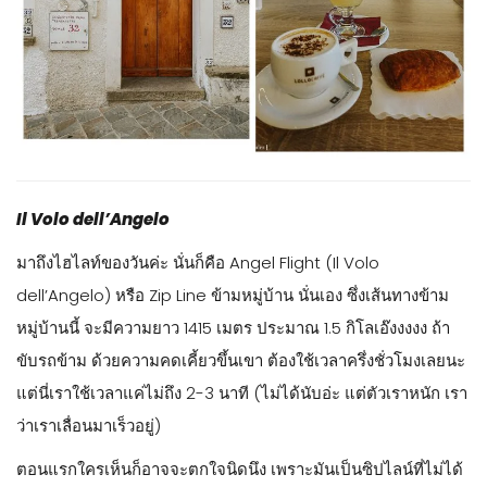
Il Volo dell’Angelo
มาถึงไฮไลท์ของวันค่ะ นั่นก็คือ Angel Flight (Il Volo
dell’Angelo) หรือ Zip Line ข้ามหมู่บ้าน นั่นเอง ซึ่งเส้นทางข้าม
หมู่บ้านนี้ จะมีความยาว 1415 เมตร ประมาณ 1.5 กิโลเอ๊งงงงง ถ้า
ขับรถข้าม ด้วยความคดเคี้ยวขึ้นเขา ต้องใช้เวลาครึ่งชั่วโมงเลยนะ
แต่นี่เราใช้เวลาแค่ไม่ถึง 2-3 นาที (ไม่ได้นับอ่ะ แต่ตัวเราหนัก เรา
ว่าเราเลื่อนมาเร็วอยู่)
ตอนแรกใครเห็นก็อาจจะตกใจนิดนึง เพราะมันเป็นซิปไลน์ที่ไม่ได้