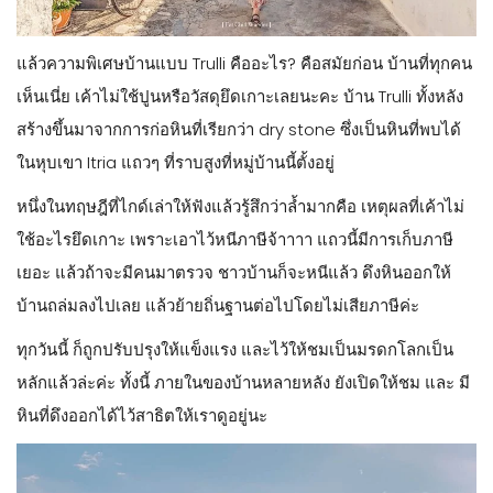
แล้วความพิเศษบ้านแบบ Trulli คืออะไร? คือสมัยก่อน บ้านที่ทุกคน
เห็นเนี่ย เค้าไม่ใช้ปูนหรือวัสดุยึดเกาะเลยนะคะ บ้าน Trulli ทั้งหลัง
สร้างขึ้นมาจากการก่อหินที่เรียกว่า dry stone ซึ่งเป็นหินที่พบได้
ในหุบเขา Itria แถวๆ ที่ราบสูงที่หมู่บ้านนี้ตั้งอยู่
หนึ่งในทฤษฎีที่ไกด์เล่าให้ฟังแล้วรู้สึกว่าล้ำมากคือ เหตุผลที่เค้าไม่
ใช้อะไรยึดเกาะ เพราะเอาไว้หนีภาษีจ้าาาา แถวนี้มีการเก็บภาษี
เยอะ แล้วถ้าจะมีคนมาตรวจ ชาวบ้านก็จะหนีแล้ว ดึงหินออกให้
บ้านถล่มลงไปเลย แล้วย้ายถิ่นฐานต่อไปโดยไม่เสียภาษีค่ะ
ทุกวันนี้ ก็ถูกปรับปรุงให้แข็งแรง และไว้ให้ชมเป็นมรดกโลกเป็น
หลักแล้วล่ะค่ะ ทั้งนี้ ภายในของบ้านหลายหลัง ยังเปิดให้ชม และ มี
หินที่ดึงออกได้ไว้สาธิตให้เราดูอยู่นะ