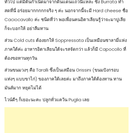
ทั่วไป แต่มีต้นกำเนิดมาจากดินแดนแถวนี้แหล่ะ ซึ่ง Burrata ทำ
สดที่นี่ อร่อยมากกกกกจริง ๆ ค่ะ นอกจากนี้จะมี Hard cheese ชื่อ
Caciocavallo ค่ะ ชนิดที่ว่า พอเพื่อนคนอิตาเลียนรู้ว่าจะมาปูเลีย
ก็จะบอกให้ อย่าลืมทาน
ส่วน Cold cuts ต้องยกให้ Soppressata เป็นเหมือนซาลามี่แห่ง
ภาคใต้ค่ะ อาหารอิตาเลียนใต้จะรสจัดกว่า แล้วก็มี Capocollo ที่
ต้องขอทานทุกวัน
ส่วนขนมวงๆ คือ Taralli ซึ่งเป็นเสมือน Grissini (ขนมปังกรอบ
แท่งๆ แบบขาไก่) ของภาคใต้เลยค่ะ มาถึงภาคใต้ต้องทาน ทาน
มันส์มาก หยุดไม่ได้
ไวน์ดีๆ ก็เยอะนะคะ ปลูกทั่วแคว้น Puglia เลย