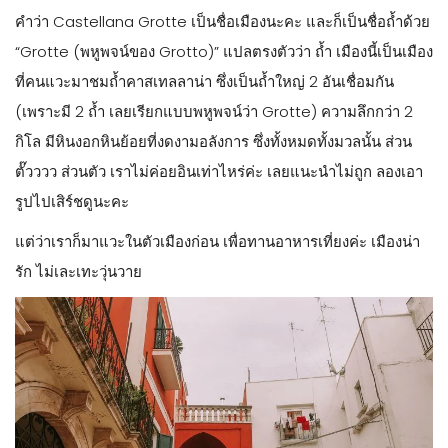
คำว่า Castellana Grotte เป็นชื่อเมืองนะคะ และก็เป็นชื่อถ้ำด้วย
“Grotte (พหูพจน์ของ Grotto)” แปลตรงตัวว่า ถ้ำ เมืองนี้เป็นเมือง
ที่คนแวะมาชมถ้ำคาสเทลลาน่า ซึ่งเป็นถ้ำใหญ่ 2 อันเชื่อมกัน
(เพราะมี 2 ถ้ำ เลยเรียกแบบพหูพจน์ว่า Grotte) ความลึกกว่า 2
กิโล มีหินงอกหินย้อยที่งดงามอลังการ ซึ่งทั้งหมดทั้งมวลนั้น ส่วน
ตั๊วววว ส่วนตัว เราไม่ค่อยอินเท่าไหร่ค่ะ เลยแนะนำไม่ถูก ลองเอา
รูปไปเสิร์ชดูนะคะ
แต่ว่าเราก็มาแวะในตัวเมืองก่อน เพื่อทานอาหารเที่ยงค่ะ เมืองน่า
รัก ไม่เละเทะวุ่นวาย