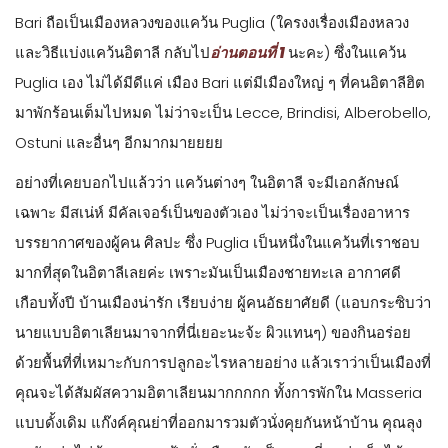
Bari ถือเป็นเมืองหลวงของแคว้น Puglia (ใครงงเรื่องเมืองหลวง
และวิธีแบ่งแคว้นอิตาลี กลับไป
อ่านตอนที่ 1
นะคะ) ซึ่งในแคว้น
Puglia เอง ไม่ได้มีดีแค่ เมือง Bari แต่มีเมืองใหญ่ ๆ ที่คนอิตาลีฮิต
มาพักร้อนเต็มไปหมด ไม่ว่าจะเป็น Lecce, Brindisi, Alberobello,
Ostuni และอื่นๆ อีกมากมายยยย
อย่างที่เคยบอกไปแล้วว่า แคว้นต่างๆ ในอิตาลี จะมีเอกลักษณ์
เฉพาะ มีสเน่ห์ มีคัลเจอร์เป็นของตัวเอง ไม่ว่าจะเป็นเรื่องอาหาร
บรรยากาศของผู้คน ศิลปะ ซึ่ง Puglia เป็นหนึ่งในแคว้นที่เราชอบ
มากที่สุดในอิตาลีเลยค่ะ เพราะมันเป็นเมืองชายทะเล อากาศดี
เกือบทั้งปี บ้านเมืองน่ารัก เรียบง่าย ผู้คนอัธยาศัยดี (แอบกระซิบว่า
นายแบบอิตาเลียนมาจากที่นี่เยอะนะจ้ะ ผิวแทนๆ) ของกินอร่อย
ด้วยพื้นที่ที่เหมาะกับการปลูกอะไรหลายอย่าง แล้วเราว่าเป็นเมืองที่
คุณจะได้สัมผัสความอิตาเลียนมากกกกก ทั้งการพักใน Masseria
แบบดั้งเดิม แก๊งค์คุณย่าที่ออกมารวมตัวนั่งคุยกันหน้าบ้าน คุณลุง