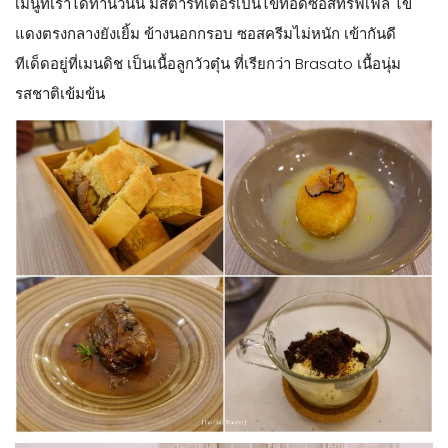
เมนูที่เราได้ทานวันนี้ มีสตาร์ทเตอร์เป็นไข่ทอดซอสทรัฟเฟิล ไข่
แดงตรงกลางยังเยิ้ม ข้างนอกกรอบ ซอสครีมไม่หนัก เข้ากันดี
ทีเด็ดอยู่ที่เมนดิช เป็นเนื้อลูกวัวตุ๋น ที่เรียกว่า Brasato เนื้อนุ่ม
รสชาติเข้มข้น