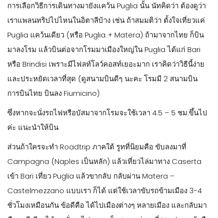
การเลือกวิธีการเดินทางมายังแคว้น Puglia นั้น นัทคิดว่า ต้องดูว่า
เราแพลนทริปไปไหนในอิตาลีบ้าง เช่น ถ้าสมมติว่า ตั้งใจเที่ยวแค่
Puglia แคว้นเดียว (หรือ Puglia + Matera) ถ้ามาจากไทย ก็บิน
มาลงโรม แล้วบินต่อจากโรมมาเมืองใหญ่ใน Puglia ได้แก่ Bari
หรือ Brindisi เพราะมีไฟลท์โลว์คอสท์เยอะมาก เราคิดว่าวิธีนี้ง่าย
และประหยัดเวลาที่สุด (ดูสนามบินดีๆ นะคะ โรมมี 2 สนามบิน
การบินไทย บินลง Fiumicino)
ซึ่งหากจะนั่งรถไฟหรือบัสมาจากโรมจะใช้เวลา 4.5 – 5 ชม.ขึ้นไป
ค่ะ แนะนำให้บิน
ส่วนถ้าใครจะทำ Roadtrip ภาคใต้ รูทที่นิยมคือ ขับลงมาที่
Campagna (Naples เป็นหลัก) แล้วเที่ยวไล่มาทาง Caserta
เข้า Bari เที่ยว Puglia แล้วขากลับ กลับผ่าน Matera –
Castelmezzano แบบเรา ก็ได้ แต่ใช้เวลาขับรถข้ามเมือง 3-4
ชั่วโมงเหมือนกัน ข้อดีคือ ได้ไปเมืองต่างๆ หลายเมือง และกลับมา