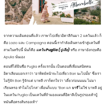
จากความเดิมตอนที่แล้ว เราพาไปเที่ยวอิตาลีกันมา 2 แคว้นแล้ว ก็
คือ Lazio และ Campagna ตอนนี้เรากำลังเดินทางเข้าสู่แคว้นที่
สามในทริปนี้ นั่นก็คือ
แคว้น Puglia (ปูเลีย)
หรือ ภาษาอังกฤษคือ
Apulia นั่นเอง
ตอนที่ได้ยินชื่อ Puglia ครั้งแรกนั้น เป็นตอนที่เพื่อนสนิทคน
อิตาเลียนบอกเราว่า “อาทิตย์หน้าจะไปเที่ยว Bari นะไปมั้ย” ซึ่งเรา
ไม่รู้จัก Bari รู้จักแต่ บาหลี เราก็ตกใจว่า “เดี๋ยวก่อนนนน ไม่มา
เรียนหรอ ทำไมไปไกล” เพื่อนก็แบบ “Bari แก
บารี
ไม่ใช่ บาหลี อยู่
ในแคว้น Puglia เป็นแคว้นที่ถ้ามองแผนที่อิตาลีเป็นรูปรองเท้าบู้
ทมันคือตรงส้นรองเท้า”