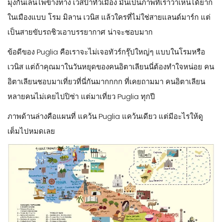
มุงกันเล่นไพ่ข้างทาง เวสป้าทั่วเมือง มันเป็นภาพที่เราว่าเห็นได้ยาก
ในเมืองแบบ โรม มิลาน เวนิส แล้วใครที่ไม่ใช่สายแลนด์มาร์ก แต่
เป็นสายขับรถชิวเอาบรรยากาศ น่าจะชอบมาก
ข้อดีของ Puglia คือเราจะไม่เจอทัวร์กรุ๊ปใหญ่ๆ แบบในโรมหรือ
เวนิส แต่ถ้าคุณมาในวันหยุดของคนอิตาเลียนนี่ต้องทำใจหน่อย คน
อิตาเลียนชอบมาเที่ยวที่นี่กันมากกกก ที่เคยถามมา คนอิตาเลียน
หลายคนไม่เคยไปปิซ่า แต่มาเที่ยว Puglia ทุกปี
ภาพด้านล่างคือแผนที่ แคว้น Puglia แคว้นเดียว แต่มีอะไรให้ดู
เต็มไปหมดเลย