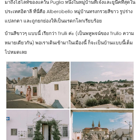
มาถึงไฮไลท์ของแคว้น Puglia หนึ่งในหมู่บ้านที่เจ๋งและยูนี๊คที่สุดใน
ประเทศอิตาลี ที่นี่คือ Alberobello หมู่บ้านทรงกรวยสีขาว รูปร่าง
แปลกตา และถูกยกย่องให้เป็นมรดกโลกเรียบร้อย
บ้านสีขาวๆ แบบนี้ เรียกว่า Trulli ค่ะ (เป็นพหูพจน์ของ Trullo ความ
หมายเดียวกัน) พอเราเดินเข้ามาในเมืองนี้ ก็จะเป็นบ้านแบบนี้เต็ม
ไปหมดเลย