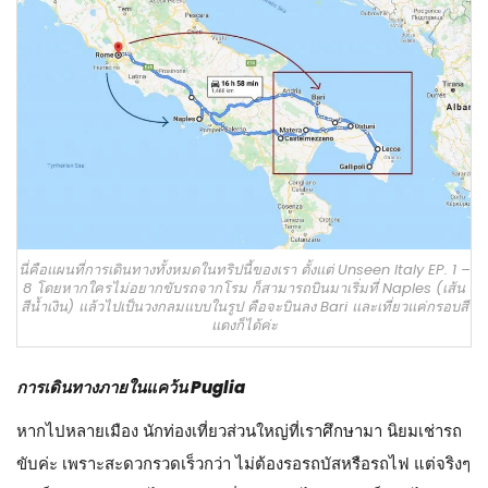
นี่คือแผนที่การเดินทางทั้งหมดในทริปนี้ของเรา ตั้งแต่ Unseen Italy EP. 1 –
8 โดยหากใครไม่อยากขับรถจากโรม ก็สามารถบินมาเริ่มที่ Naples (เส้น
สีน้ำเงิน) แล้วไปเป็นวงกลมแบบในรูป คือจะบินลง Bari และเที่ยวแค่กรอบสี
แดงก็ได้ค่ะ
การเดินทางภายในแคว้น Puglia
หากไปหลายเมือง นักท่องเที่ยวส่วนใหญ่ที่เราศึกษามา นิยมเช่ารถ
ขับค่ะ เพราะสะดวกรวดเร็วกว่า ไม่ต้องรอรถบัสหรือรถไฟ แต่จริงๆ