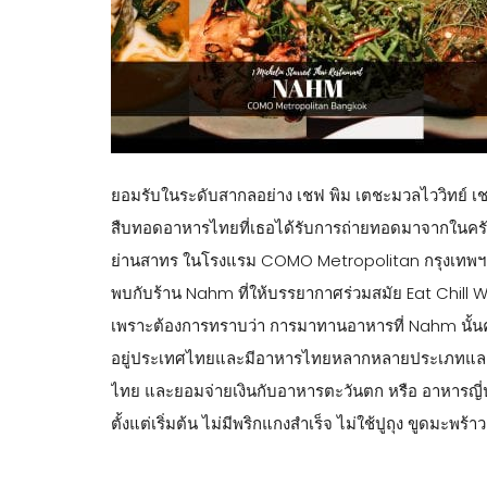
ยอมรับในระดับสากลอย่าง เชฟ พิม เตชะมวลไววิทย์ เชฟผู
สืบทอดอาหารไทยที่เธอได้รับการถ่ายทอดมาจากในครัวที่
ย่านสาทร ในโรงแรม COMO Metropolitan กรุงเทพฯ ถน
พบกับร้าน Nahm ที่ให้บรรยากาศร่วมสมัย Eat Chill Wand
เพราะต้องการทราบว่า การมาทานอาหารที่ Nahm นั้นคุ้มค
อยู่ประเทศไทยและมีอาหารไทยหลากหลายประเภทและราคา
ไทย และยอมจ่ายเงินกับอาหารตะวันตก หรือ อาหารญี่ป
ตั้งแต่เริ่มต้น ไม่มีพริกแกงสำเร็จ ไม่ใช้ปูถุง ขูดมะพร้