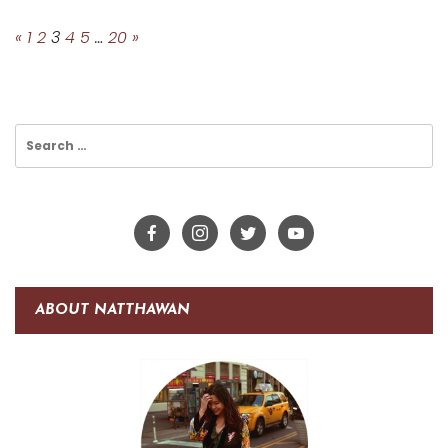
Posts
Pagination
«
1
2
3
4
5
…
20
»
Search
for:
ABOUT NATTHAWAN