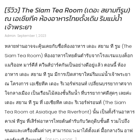
[รีวิว] The Siam Tea Room (เดอะ สยามทีรูม)
ณ เอเชียทีค ห้องอาหารไทยดั้งเดิม ริมแม่น้ำ
เจ้าพระยา
Admin
September 1, 2023
หลายท่านอาจจะคุ้นเคยกับชื่อห้องอาหาร เดอะ สยาม ที รูม (The
Siam Tea Room) ห้องอาหารไทยต้นตำรับจากโรงแรมแบงค็อก
แมริออท มาร์คีส์ ควีนส์ปาร์คกันเป็นอย่างดีอยู่แล้ว ตอนนี้ ห้อง
อาหาร เดอะ สยาม ที รูม มีการเปิดสาขาใหม่ริมแม่น้ำเจ้าพระยา
ณ โครงการ เอเชียทีค เดอะ ริเวอร์ฟรอนท์ เปลี่ยนบรรยากาศจาก
ใจกลางเมือง เป็นเรือนไม้สองชั้นริมน้ำ ที่บรรยากาศดีสุดๆ เลยค่ะ
เดอะ สยาม ที รูม ที่ เอเชียทีค เดอะ ริเวอร์ฟรอนท์ (The Siam
Tea Room at Asiatique the Riverfront) นั้น เป็นทั้งร้านอาหาร
คาเฟ่ ทีรูม ที่เสิร์ฟอาหารไทยต้นตำรับกับวัตถุดิบชั้นดี รวมไปถึง
ขนมและเครื่องดื่มต่างๆ สามารถแวะมาได้ตั้งแต่ มื้อกลางวัน อาฟ
เตอร์นูนที ดินเนอร์…
[READ MORE…]