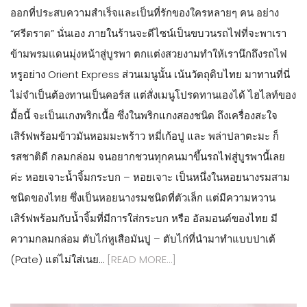
ออกที่ประสบความสำเร็จและเป็นที่รักของใครหลายๆ คน อย่าง
“ศรีตราด” นั่นเอง ภายในร้านจะดีไซน์เป็นขบวนรถไฟที่จะพาเรา
ข้ามพรมแดนมุ่งหน้าสู่บูรพา ตกแต่งสวยงามทำให้เรานึกถึงรถไฟ
หรูอย่าง Orient Express ส่วนเมนูนั้น เน้นวัตถุดิบไทย มาทานที่นี่
ไม่จำเป็นต้องทานเป็นคอร์ส แต่สั่งเมนูโปรดทานเองได้ ไฮไลท์ของ
มื้อนี้ จะเป็นแกงพริกเนื้อ ซึ่งในพริกแกงสองชนิด ถึงเครื่องสะใจ
เสิร์ฟพร้อมข้าวมันหอมมะพร้าว หมี่เก้อปู และ พล่าปลาตะมะ ก็
รสชาติดี กลมกล่อม จนอยากชวนทุกคนมาขึ้นรถไฟสู่บูรพานี้เลย
ค่ะ หอยเจาะน้ำจิ้มกระบก – หอยเจาะ เป็นหนึ่งในหอยนางรมสาม
ชนิดของไทย ซึ่งเป็นหอยนางรมชนิดที่ตัวเล็ก แต่มีความหวาน
เสิร์ฟพร้อมกับน้ำจิ้มที่มีการใส่กระบก หรือ อัลมอนด์ของไทย มี
ความกลมกล่อม ตับไก่หูเสือมันปู – ตับไก่ที่นำมาทำแบบปาเต้
(Pate) แต่ไม่ใส่เนย…
[READ MORE…]