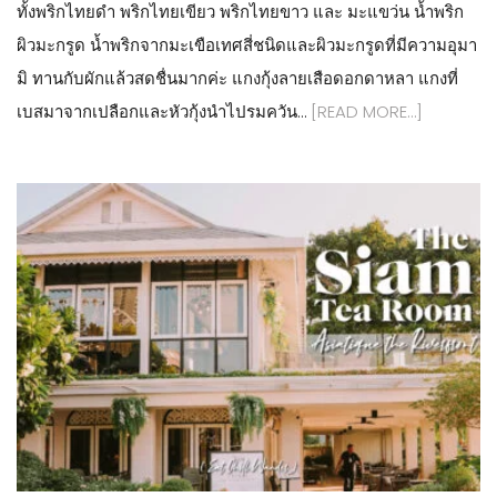
ทั้งพริกไทยดำ พริกไทยเขียว พริกไทยขาว และ มะแขว่น น้ำพริก
ผิวมะกรูด น้ำพริกจากมะเขือเทศสี่ชนิดและผิวมะกรูดที่มีความอุมา
มิ ทานกับผักแล้วสดชื่นมากค่ะ แกงกุ้งลายเสือดอกดาหลา แกงที่
เบสมาจากเปลือกและหัวกุ้งนำไปรมควัน…
[READ MORE…]