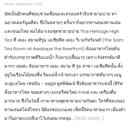
Admin
September 1, 2023
นัทเป็นอีกคนที่ชอบชวนเพื่อนและครอบครัวจิบชายามบ่าย ทา
นอาฟเตอร์นูนทีค่ะ ซึ่งในหลายๆ ครั้งเราก็อยากทานของทานเล่น
และขนมไทย พอได้มาเจอชุดชายามบ่าย Thai Heritage High
Tea ที่ เดอะ สยามทีรูม เอเชียทีค เดอะ ริเวอร์ฟร้อนท์ (The Siam
Tea Room at Asiatique the Riverfront) ห้องอาหารไทยต้น
ตำรับบรรยากาศดีริมแม่น้ำ ก็ปลาบปลื้มมาก เพราะรังสรรค์มาดี
มากๆ เลยค่ะ ห้องอาหาร เดอะ สยาม ที รูม สาขา เอเชียทีคนั้น ตั้ง
อยู่ในเรือนไม้สองชั้น ริมแม่น้ำเจ้าพระยา บรรยากาศดีมากๆ เมนู
จะดูแลโดย เชฟอ้น – อนุกูล พูลพิพัฒน์ ซึ่งห้องอาหารแห่งนี้ เสิร์ฟ
ทั้งอาหารไทย ขนมต่างๆ เบเกอรี่สดใหม่ กาแฟ และ เครื่องดื่ม
มากมาย ซึ่งในวันนี้ เรามาทานชุดชายามบ่ายกันค่ะ ใครที่ชอบของ
ทานเล่นสไตล์ไทยๆ นี่ต้องชอบแน่เลย เซ็ทนี้จัดมาสวยมาก เมี่ยงคำ
มาในถาดแบบที่เอาไว้เล่นหมากหลุม…
[READ MORE…]