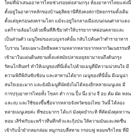
ใหม่ที่นำเสนออาหารไทยช่วงรอยต่อสามกรุง ห้องอาหารไทยแห่งนี้
ตั้งอยู่ในอาคารหลักของบ้านดุสิตธานีที่ยังคงสถาปัตยกรรมดั้งเดิม
ตั้งแต่ยุคก่อนสงครามโลก แม้จะอยู่ใจกลางเมืองบนถนนศาลาแดง
แต่ก็รายล้อมไปด้วยพื้นที่สีเขียวทำให้บรรยากาศผ่อนคลายและ
เป็นส่วนตัว เมนูใหม่ของเบญจรงค์นั้น กลับไปค้นคว้าตำราอาหาร
โบราณ โดยเฉพาะอิทธิพลความหลากหลายจากหลากวัฒนธรรมที่
เข้ามาในแผ่นดินสยามตั้งแต่สมัยปลายอยุธยามาจนถึงต้นกรุง
รัตนโกสินทร์ ทำให้เมนูของที่นี่เต็มไปด้วยเมนูที่มีความน่าสนใจ มี
ความพิถีพิถันซับซ้อน และหาทานได้ยาก เมนูของที่นี่นั้น มีเมนูน่า
สนใจเยอะมาก และยังมีเมนูที่นัทยังไม่ได้ลองอีกหลายเมนูเลย มี
การปรุงอาหารไทยทั้ง โขลก ตำ กวน ปิ้ง นึ่ง ย่าง จี่ อบ ต้ม ผัด หลน
และงบ และใช้ของขึ้นชื่อจากหลายจังหวัดของไทย วันนี้ ได้ลอง
หลายเมนูเลยค่ะ ที่ชอบมากๆ ได้แก่ มังคุดยำกะทิ ที่คัดมังคุดหวาน
หอม เสิร์ฟกับมะพร้าวทึนทึกคั่วและกุ้งป่น ให้ความมันและสดชื่น
เข้ากับน้ำยำกลมกล่อม หมูกรอบสี่สหาย กรอบฟู หอมพริกไทย ที่มี