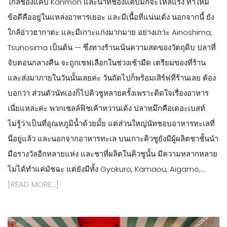
ใกล้ช่องแคบ Kanmon และน้ำที่ช่องแคบมักจะไหลแรง ทำให้มี
ข้อดีคืออยู่ในแหล่งอาหารเยอะ และมีเนื้อที่แน่นเด้ง นอกจากนี้ ยัง
ใกล้อ่าวฮากาตะ และมีเกาะแก่งมากมาย อย่างเกาะ Ainoshima,
Tsunosima เป็นต้น — ซึ่งทางร้านเน้นความสดของวัตถุดิบ ปลาที่
จับตอนกลางคืน จะถูกเชฟเลือกในช่วงเช้ามืด เตรียมของที่ร้าน
และส่งมาภายในวันนั้นเลยค่ะ วันถัดไปก็พร้อมเสิร์ฟที่ร้านเลย ต้อง
บอกว่า ส่วนตัวนัทเองก็ไปคิวชูหลายครั้งเพราะติดใจเรื่องอาหาร
เนี่ยแหล่ะค่ะ พวกเชลล์ฟิชเค้าหวานเด้ง ปลาหมึกคือเดอะเบสท์
ไม่รู้ว่าเป็นที่อุณหภูมิน้ำด้วยมั้ย แต่ส่วนใหญ่นัทชอบอาหารทะเลที่
นี่อยู่แล้ว และนอกจากอาหารทะเล บนเกาะคิวชูยังมีผู้ผลิตชาชั้นนำ
มือรางวัลอีกหลายแห่ง และชาที่ผลิตในคิวชูนั้น มีความหลากหลาย
ไม่ได้ทำแค่มัชฉะ แต่ยังมีทั้ง Gyokuro, Kamaou, Aigamo,…
[READ MORE…]