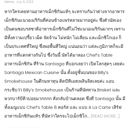
Admin
July 6, 2023
หากใครเคยทานอาหารเม็กซิกันแท้ๆ จะทราบกันว่าต่างจากอาหาร
เม็กซิกันแนวอเมริกันที่ค่อนข้างแพร่หลายมากอยู่ค่ะ ซึ่งตัวนัทเอง
เป็นคนชอบรสชาติอาหารเม็กซิกันที่ไม่ใช่แนวอเมริกันมากๆ เพราะ
มีทั้งความเปรี้ยว เผ็ด จัดจ้าน ไม่หนัก ไม่เลี่ยน และเม็กซิโกเอง ก็
เป็นประเทศที่ใหญ่ ซึ่งพอพื้นที่ใหญ่ แน่นอนว่า แต่ละภูมิภาคก็จะมี
อาหารที่แตกต่างกันไป ซึ่งวันนี้ นัทได้มาลอง Chef’s Table
อาหารเม็กซิกัน ที่ร้าน Santiaga ที่บอกเลยว่า เปิดโลกสุดๆ เลยค่ะ
Santiaga Mexican Cuisine นั้น ตั้งอยู่ชั้นบนของ Billy’s
Smokehouse ในตึกมหาทุน ติดบีทีเอสเพลินจิตเลยค่ะ แอบ
กระซิบว่า Billy’s Smokehouse เป็นร้านที่นัททาน Brisket และ
พวกบาร์บีคิวบ่อยมากกกก สั่งกลับบ้านตลอด ซึ่งที่ Santiaga นั้น มี
ทั้งเมนูแบบ Chef’s Table 8 คอร์ส และ แบบ A La Carte เสิร์ฟ
อาหารเม็กซิกันแท้ๆ ที่นัทว่าใครจะไปเม็กซิโก…
[READ MORE…]