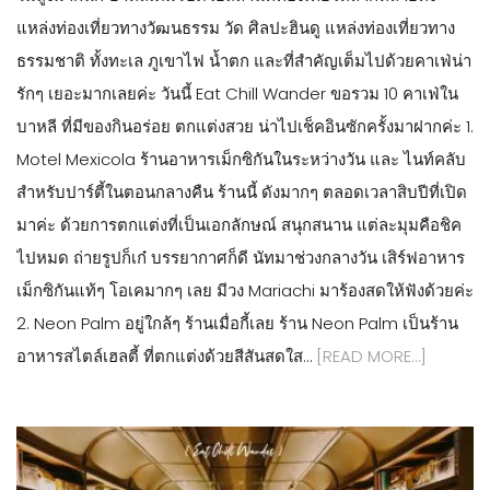
แหล่งท่องเที่ยวทางวัฒนธรรม วัด ศิลปะฮินดู แหล่งท่องเที่ยวทาง
ธรรมชาติ ทั้งทะเล ภูเขาไฟ น้ำตก และที่สำคัญเต็มไปด้วยคาเฟ่น่า
รักๆ เยอะมากเลยค่ะ วันนี้ Eat Chill Wander ขอรวม 10 คาเฟ่ใน
บาหลี ที่มีของกินอร่อย ตกแต่งสวย น่าไปเช็คอินซักครั้งมาฝากค่ะ 1.
Motel Mexicola ร้านอาหารเม็กซิกันในระหว่างวัน และ ไนท์คลับ
สำหรับปาร์ตี้ในตอนกลางคืน ร้านนี้ ดังมากๆ ตลอดเวลาสิบปีที่เปิด
มาค่ะ ด้วยการตกแต่งที่เป็นเอกลักษณ์ สนุกสนาน แต่ละมุมคือชิค
ไปหมด ถ่ายรูปก็เก๋ บรรยากาศก็ดี นัทมาช่วงกลางวัน เสิร์ฟอาหาร
เม็กซิกันแท้ๆ โอเคมากๆ เลย มีวง Mariachi มาร้องสดให้ฟังด้วยค่ะ
2. Neon Palm อยู่ใกล้ๆ ร้านเมื่อกี้เลย ร้าน Neon Palm เป็นร้าน
อาหารสไตล์เฮลตี้ ที่ตกแต่งด้วยสีสันสดใส…
[READ MORE…]