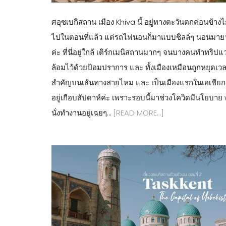
ศอุซเบกิสถาน เมือง Khiva นี้ อยู่ทางตะวันตกค่อนข้าง
ไปในตอนที่แล้ว แต่รถไฟนอนก็มาแบบชิลล์ๆ นอนมายาวๆ ต
ค่ะ ที่นี่อยู่ใกล้ เติร์กเมนิสถานมากๆ จนบางคนทำทริปแว
ล้อมไว้ด้วยป้อมปราการ และ ทั้งเมืองเหมือนถูกหยุดเวลา
สำคัญบนเส้นทางสายไหม และ เป็นเมืองแรกในเอเชียกล
อยู่เกือบสัปดาห์ค่ะ เพราะรอบนี้มาช่วงโควิดมีนโยบาย
นั่งทำงานอยู่เฉยๆ…
[READ MORE…]