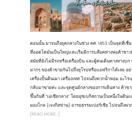
ตอนนั้น มาจนถึงยุคกลางในช่วง คศ. 1453 เป็นจุดที่เ
ที่ออตโตมันเป็นใหญ่และเริ่มมีการบล๊อคทางพ่อค้าชาว
สมัยที่ยังไม่มีรถหรือเครื่องบิน และผู้คนเดินทางทางบก
มากๆ ของค้าขายกันไปถึงยุโรปหรือแอฟริกาได้เลย อย่า
เครื่องปั้นดินเผา เครื่องเทศ ไปจนถึงพวกน้ำหอม อะไรแบ
กลับมาขายค่ะ และจุดศูนย์กลางของการเดินทาง ค้าขาย เ
ขึ้นกันที่ “เอเชียกลาง” โดยอุซเบกิสถานเป็นหนึ่งในดิ
มองโกล (เจงกิสข่าน) อารยธรรมเปอร์เซีย ไปจนถึงพวกเต
[READ MORE…]