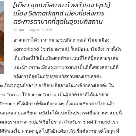
[เที่ยว อุซเบกิสถาน ด้วยตัวเอง Ep.5]
เมือง Samarkand เมืองที่อลังการ
ตระการตามากที่สุดในอุซเบกิสถาน
Admin
August 19, 2021
อาจกล่าวได้ว่า หากมาอุซเบกิสถานแล้วไม่มาเมือง
Samarkand (ซาร์มาคานด์) ก็เหมือนมาไม่ถึง!! เราตั้งใจ
เก็บเมืองนี้ไว้เป็นเมืองสุดท้าย แบบที่ไกด์บุ็คหลายๆ เล่ม
แนะนำ เพราะเมือง Samarkand เป็นที่ตั้งของสถานที่ที่
อลังการที่สุดในทริปอุซเบกิสถานของเราเลยค่ะ
เป็นจุดศูนย์กลางของศิลปะอิสลามในเอเชียกลางเลยค่ะ ใน
ว่า Amir Temur โดย Amir Temur เป็นผู้ปกครองที่ได้แผ่ขยาย
 Timurid ที่ได้มีการพิชิตเมืองต่างๆ ตั้งแต่เอเชียกลางไปจนถึง
อง ดินแดนแถบเอเชียกลางยังไม่ได้แบ่งเป็นประเทศชื่อสถานๆ แบบนี้
ะวัฒนธรรมมาจากเปอร์เซียโบราณ สำหรับราชวงศ์ Timurid เรา
ตีทัพลงไป ผ่านคาบูล ไปถึงอินเดีย แล้วเริ่มต้นราชวงศ์โมกุล ที่