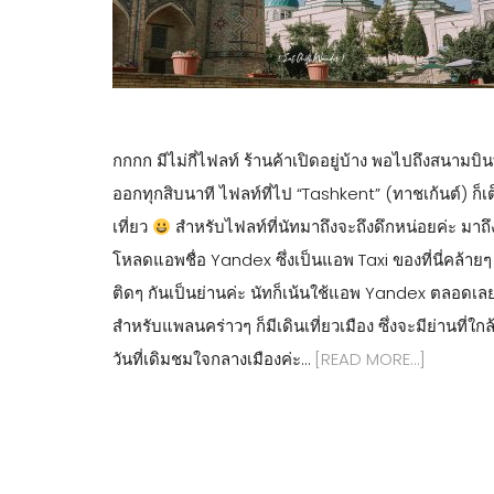
กกกก มีไม่กี่ไฟลท์ ร้านค้าเปิดอยู่บ้าง พอไปถึงสนามบินท
ออกทุกสิบนาที ไฟลท์ที่ไป “Tashkent” (ทาชเก้นต์) ก็เ
เที่ยว
สำหรับไฟลท์ที่นัทมาถึงจะถึงดึกหน่อยค่ะ มาถึงป
โหลดแอพชื่อ Yandex ซึ่งเป็นแอพ Taxi ของที่นี่คล้ายๆ
ติดๆ กันเป็นย่านค่ะ นัทก็เน้นใช้แอพ Yandex ตลอดเล
สำหรับแพลนคร่าวๆ ก็มีเดินเที่ยวเมือง ซึ่งจะมีย่านที่
วันที่เดิมชมใจกลางเมืองค่ะ…
[READ MORE…]