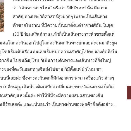
ว่า “เส้นทางสายไหม” หรือว่า Silk Road นั้น มีความ
สำคัญทางประวัติศาสตร์สูงมากๆ เพราะเป็นเส้นทาง
ค้าขายโบราณ ที่มีความเป็นมาตั้งแต่ราชวงศ์ฮั่น ในยุค
130 ปีก่อนคริสต์กาล แล้วก็เป็นเส้นทางการค้าขายตั้งแต่
ชื่อมต่อโลกตะวันออกไปสู่โลกตะวันตกกันทางบกเลยค่ะจนมาถึงยุค
ยุโรปเริ่มเดินเรือแทนเลยเริ่มหมดความสำคัญไปค่ะ ลองคิดถึงใน
 จากจีน ไปจนถึงยุโรป ก็เป็นการเดินทางและเส้นทางที่ยิ่งใหญ่
งของที่ตะวันออกทางจีนส่งไปขาย ก็มีตั้งแต่ ผ้าไหม ชา
บนี้เลยค่ะ ซึ่งทางตะวันตกก็มีส่งอาหาร พรม เครื่องแก้ว ต่างๆ
ปลี่ยนอูฐ เติมน้ำ เติมเสบียง เปลี่ยนถ่ายทางวัฒนธรรม ก็เกิด
นแดนสำคัญแห่งนั้นค่ะ ทำให้ที่นี่จะมีความผสมผสานของจีน
ิร์กเลยค่ะ และแน่นอนว่า เป็นทางผ่านของพ่อค้าชื่อดังอย่าง…