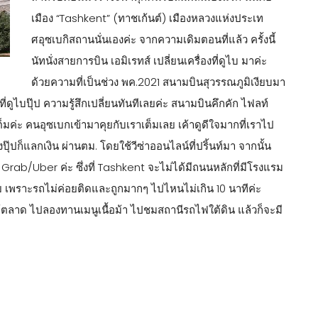
เมือง “Tashkent” (ทาชเก้นต์) เมืองหลวงแห่งประเท
ศอุซเบกิสถานนั่นเองค่ะ จากความเดิมตอนที่แล้ว ครั้งนี้
นัทนั่งสายการบิน เอมิเรทส์ เปลี่ยนเครื่องที่ดูไบ มาค่ะ
ด้วยความที่เป็นช่วง พค.2021 สนามบินสุวรรณภูมิเงียบมา
ี่ดูไบปุ๊ป ความรู้สึกเปลี่ยนทันทีเลยค่ะ สนามบินคึกคัก ไฟลท์
ต็มค่ะ คนอุซเบกเข้ามาคุยกับเราเต็มเลย เค้าดูดีใจมากที่เราไป
ุ๊ปก็แลกเงิน ผ่านตม. โดยใช้วีซ่าออนไลน์ที่ปริ้นท์มา จากนั้น
 Grab/Uber ค่ะ ซึ่งที่ Tashkent จะไม่ได้มีถนนหลักที่มีโรงแรม
ย เพราะรถไม่ค่อยติดและถูกมากๆ ไปไหนไม่เกิน 10 นาทีค่ะ
ใกล้ตลาด ไปลองทานเมนูเนื้อม้า ไปชมสถานีรถไฟใต้ดิน แล้วก็จะมี