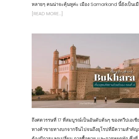
หลายๆ คนน่าจะคุ้นหูค่ะ เมือง Samarkand นี้ยังเป็นเม
[READ MORE…]
ถึงศตวรรษที่ 17 ที่สมบูรณ์เป็นอันดับต้นๆ ของทวีปเอเช
ทางค้าขายทางบกจากจีนไปจนถึงยุโรปที่มีความสำคัญม
ต้องมีการแลกเปลี่ยน การซื้อขาย และการหยุดพัก ซึ่งที