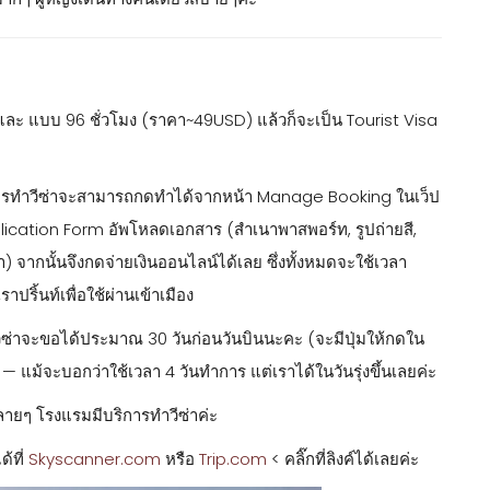
และ แบบ 96 ชั่วโมง (ราคา~49USD) แล้วก็จะเป็น Tourist Visa
ส์ การทำวีซ่าจะสามารถกดทำได้จากหน้า Manage Booking ในเว็ป
lication Form อัพโหลดเอกสาร (สำเนาพาสพอร์ท, รูปถ่ายสี,
) จากนั้นจึงกดจ่ายเงินออนไลน์ได้เลย ซึ่งทั้งหมดจะใช้เวลา
ปริ้นท์เพื่อใช้ผ่านเข้าเมือง
 วีซ่าจะขอได้ประมาณ 30 วันก่อนวันบินนะคะ (จะมีปุ่มให้กดใน
 แม้จะบอกว่าใช้เวลา 4 วันทำการ แต่เราได้ในวันรุ่งขึ้นเลยค่ะ
หลายๆ โรงแรมมีบริการทำวีซ่าค่ะ
ด้ที่
Skyscanner.com
หรือ
Trip.com
< คลิ๊กที่ลิงค์ได้เลยค่ะ