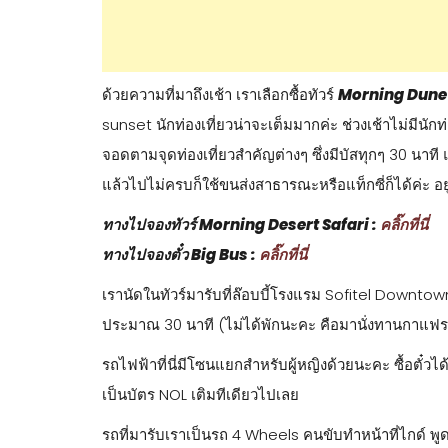
ด้วยความที่มาถึงเช้า เราเลือกซื้อทัวร์
Morning Dune
sunset นักท่องเที่ยวน่าจะเต็มมากค่ะ ช่วงเช้าไม่มีนักท่
จอดตามจุดท่องเที่ยวสำคัญต่างๆ ซึ่งมีบัสทุกๆ 30 นาท
แล้วไปไม่ครบก็ใช้ขนส่งสาธารณะหรือแท็กซี่ก็ได้ค่ะ อยู
ทางไปจองทัวร์ Morning Desert Safari :
คลิ๊กที่นี่
ทางไปจองตั๋ว Big Bus :
คลิ๊กที่นี่
เรานัดในทัวร์มารับที่ล๊อบบี้โรงแรม Sofitel Downtown
ประมาณ 30 นาที (ไม่ได้พักนะคะ คือมานั่งทานกาแฟรอท
รถไฟฟ้าที่นี่มีโซนแยกสำหรับผู้หญิงด้วยนะคะ ซื้อตั๋วไ
เป็นบัตร NOL เติมทีเดียวไปเลย
รถที่มารับเราเป็นรถ 4 Wheels คนขับทำหน้าที่ไกด์ พู