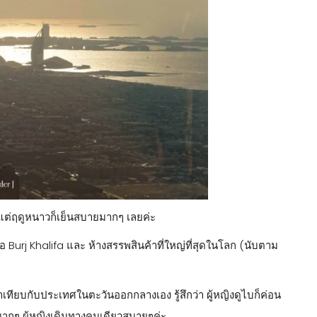
ด แต่ฤดูหนาวก็เย็นสบายมากๆ เลยค่ะ
ันคือ Burj Khalifa และ ห้างสรรพสินค้าที่ใหญ่ที่สุดในโลก (นับตาม
เทียบกับประเทศในตะวันออกกลางเอง รู้สึกว่า ผู้หญิงดูไบก็ค่อน
มากๆ ผู้หญิงเดินทางคนเดียวสบายๆค่ะ