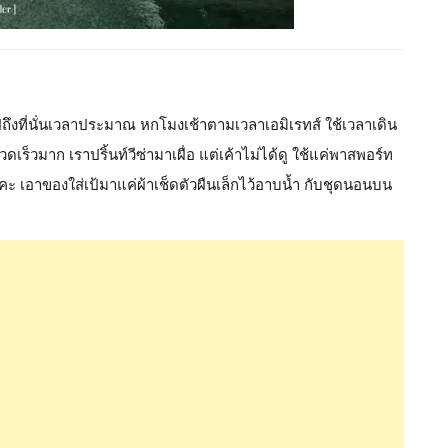
ี่นั่นเวลาประมาณ หกโมงเช้าตามเวลาเอมิเรทส์ ใช้เวลาเดิน
เร็วมาก เราปริ้นท์วีซ่ามาเผื่อ แต่เค้าไม่ได้ดู ใช้แค่พาสพอร์ท
ะ เอาของใส่เป้มาแค่ผ้าเช็ดตัวผืนเล็กไว้อาบน้ำ กับชุดนอนบน