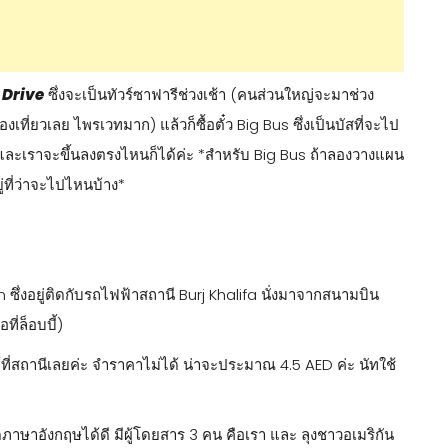
 Drive
ซึ่งจะเป็นทัวร์ซาฟารีช่วงเช้า (คนส่วนใหญ่จะมาช่วง
องเที่ยวเลย ไพรเวทมาก) แล้วก็ซื้อตั๋ว Big Bus ซึ่งเป็นบัสที่จะไป
ี และเราจะขึ้นลงตรงไหนก็ได้ค่ะ *สำหรับ Big Bus ถ้าลองวางแผน
่ที่ว่าจะไปไหนบ้าง*
 ซึ่งอยู่ติดกับรถไฟฟ้าสถานี Burj Khalifa นั่งมาจากสนามบิน
ี่ล็อบบี้)
ด้ที่สถานีเลยค่ะ จำราคาไม่ได้ น่าจะประมาณ 4.5 AED ค่ะ นัทใช้
ดภาษาอังกฤษได้ดี มีผู้โดยสาร 3 คน คือเรา และ ลุงชาวอเมริกัน