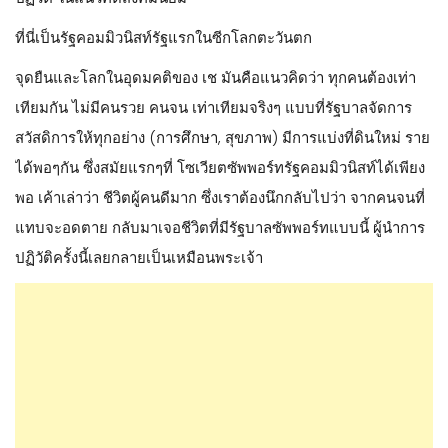
ที่นี่เป็นรัฐคอมมิวนิสท์รัฐแรกในซีกโลกตะวันตก
จุดยืนและโลกในอุดมคติของ เช มันคือแนวคิดว่า ทุกคนต้องเท่า
เทียมกัน ไม่มีคนรวย คนจน เท่าเทียมจริงๆ แบบที่รัฐบาลจัดการ
สวัสดิการให้ทุกอย่าง (การศึกษา, สุขภาพ) มีการแบ่งที่ดินใหม่ ราย
ได้พอๆกัน ซึ่งสมัยแรกๆที่ โซเวียตซัพพอร์ทรัฐคอมมิวนิสท์ได้เพียง
พอ เค้าเล่าว่า ชีวิตผู้คนดีมาก ซึ่งเราต้องนึกกลับไปว่า จากคนจนที่
แทบจะอดตาย กลับมาเจอชีวิตที่มีรัฐบาลซัพพอร์ทแบบนี้ ผู้นำการ
ปฏิวัติครั้งนี้เลยกลายเป็นเหมือนพระเจ้า