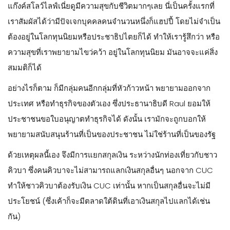
แก๊งค์สโลว์ไลฟ์เนี่ยดูมีความสุขกับชีวิตมากๆเลย นี่เป็นครั้งแรกที่
เราสัมผัสได้ว่ามีปัจเจกบุคคลคนจำนวนหนึ่งก็แฮปปี้ โดยไม่จำเป็น
ต้องอยู่ในโลกทุนนิยมหรือประชาธิปไตยก็ได้ ทำให้เรารู้สึกว่า หรือ
ความสุขที่เราพยายามไขว่คว้า อยู่ในโลกทุนนิยม มันอาจจะแค่สิ่ง
สมมติก็ได้
อย่างไรก็ตาม ก็มีกลุ่มคนอีกกลุ่มที่หัวก้าวหน้า พยายามออกจาก
ประเทศ หรือทำธุรกิจของตัวเอง ซึ่งประธานาธิบดี Raul ยอมให้
ประชาชนขอใบอนุญาตทำธุรกิจได้ ดังนั้น เรามักจะถูกบอกให้
พยายามสนับสนุนร้านที่เป็นของประชาชน ไม่ใช่ร้านที่เป็นของรัฐ
ด้วยเหตุผลนี้เอง จึงมีการแยกสกุลเงิน ระหว่างนักท่องเที่ยวกับชาว
คิวบา ซึ่งคนคิวบาจะไม่สามารถแลกเงินสกุลอื่นๆ นอกจาก CUC
ทำให้ชาวคิวบาต้องรับเงิน CUC เท่านั้น หากเป็นสกุลอื่นจะไม่มี
ประโยชน์ (ซึ่งเค้าก็จะมีตลาดใต้ดินที่เอาเงินสกุลไปแลกได้เช่น
กัน)