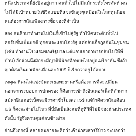
หนึ่ง ประเทศนี้ยังปิดอยู่มาก คนทั่วไปไม่มีแม้กระทั่งโทรศัพท์ คน
ไม่ได้มีเป้าหมายในชีวิตแบบที่แข่งขันสูงๆเหมือนในโลกทุนนิยม
คนต้องการเงินเพียงการซื้อของที่จำเป็น
สอง คนคิวบาทำงานไปเงินก็เข้าไปสู่รัฐ ทำให้คนระดับทั่วไป
คอรัปชั่นเป็นปกติ ทุกคนจะแอบโกงรัฐ แต่กลับเกื้อกูลกันในชุมชน
(เช่น ทำงานโรงแรมของรัฐบาล แต่แอบเอาอาหารกลับไปให้ที่
บ้าน) อีกส่วนนึงมักจะมีญาติพี่น้องที่อพยพไปอยู่อเมริกาทัน ซึ่งถ้า
ญาติส่งเงินมาเพียงเดือนละ 100$ ก็เรียกว่าอยู่ได้สบาย
เหตุผลที่คนไม่แข่งขันทะเยอทะยานหรือต้องการที่จะเปลี่ยน
นอกจากระบอบการปกครอง ก็คือการเข้าถึงอินเตอร์เน็ตที่ต่ำมาก
แม้ค่าอินเตอร์เน็ตจะมีราคาชั่วโมงละ 1.5$ แต่ถ้าคิดว่าเงินเดือน
15$ ก็คงจะจ่ายไม่ไหว ที่นี่ยังเป็นสังคมที่ดูทีวีที่ไม่มีช่องต่างประเทศ
ดังนั้น รัฐจึงควบคุมค่อนข้างง่าย
อ่านถึงตรงนี้ หลายคนอาจจะคิดว่าเค้าน่าสงสารรึป่าว จะบอกว่า