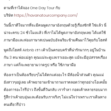
ตามที่เราได้จอง One Day Tour กับ
บริษัท
https://havanatourcompany.com/
วันนี้เราดีใจมากที่จะมีคนพูดภาษาอังกฤษด้วยรู้เรื่องซักที ใช่แล้ว นี่
น่าจะครบ 24 ชั่วโมงแล้ว ที่เราไม่ได้พูดภาษาอังกฤษเลย ได้แต่ใช้
ภาษามือและท่องภาษาสเปนฉบับอัจฉริยะข้ามคืนมาไว้คุยกับโฮสท์
พูดถึงโฮสท์ Airbnb เรา เค้าเป็นครอบครัวที่น่ารักมากๆ อยู่ในบ้าน
กัน 3 คน พ่อแม่ลูก คุณแม่จะดูแลเราเยอะสุด แม้จะมีอุปสรรคเรื่อง
ภาษา แต่ก็จะพยายามวาดรูป หรือ ใช้ภาษามือ
ห้องเราเป็นห้องเรียบๆไม่ได้ตกแต่งอะไร มีห้องน้ำส่วนตัว คุณแม่
ยังสาวๆอยู่เลย เค้าพยายามเข้ามาถามเราตลอดว่าทุกอย่างโอเคมั้ย
ต้องการอะไรรึป่าว ถึงขั้นที่วันกลับ เราร่ำลา กอดเค้าหลายรอบมาก
รู้สึกว่าเค้าอบอุ่นและต้อนรับเราจริงๆ ไม่แน่ใจว่าเพราะเราเดินทาง
คนเดียวรึป่าว