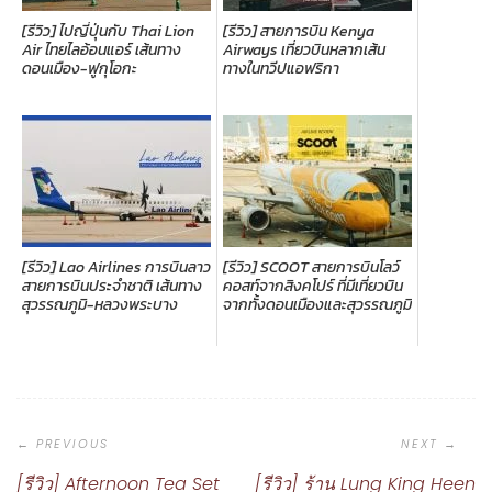
[รีวิว] ไปญี่ปุ่นกับ Thai Lion
[รีวิว] สายการบิน Kenya
Air ไทยไลอ้อนแอร์ เส้นทาง
Airways เที่ยวบินหลากเส้น
ดอนเมือง-ฟูกุโอกะ
ทางในทวีปแอฟริกา
[รีวิว] Lao Airlines การบินลาว
[รีวิว] SCOOT สายการบินโลว์
สายการบินประจำชาติ เส้นทาง
คอสท์จากสิงคโปร์ ที่มีเที่ยวบิน
สุวรรณภูมิ-หลวงพระบาง
จากทั้งดอนเมืองและสุวรรณภูมิ
Post
Navigation
[รีวิว] Afternoon Tea Set
[รีวิว] ร้าน Lung King Heen