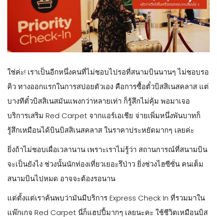
ใช่ค่ะ! เราเป็นอีกหนึ่งคนที่ไม่ชอบไปรอที่สนามบินนานๆ ไม่ชอบรอ
คิว ทางออกแรกในการสปอยตัวเอง คือการซื้อตั๋วบิสสิเนสคลาส แต่
บางทีตั๋วบิสสิเนสมันแพงกว่าหลายเท่า ก็รู้สึกไม่คุ้ม พอมาเจอ
บริการเสริม Red Carpet จากแอร์เอเชีย จ่ายเพิ่มหนึ่งพันบาทก็
รู้สึกเหมือนได้บินบิสสิเนสคลาส ในราคาประหยัดมากๆ เลยค่ะ
ยิ่งถ้าไม่ชอบเผื่อเวลานาน เพราะเราไม่รู้ว่า สถานการณ์ที่สนามบิน
จะเป็นยังไง ช่วงนั้นนักท่องเที่ยวเยอะรึป่าว ยิ่งช่วงไฮซีซั่น คนเต็ม
สนามบินไปหมด อาจจะต้องรอนาน
แต่ตั้งแต่เราค้นพบว่ามันมีบริการ Express Check In ที่รวมมาใน
แพ๊กเกจ Red Carpet นี่ก็แฮปปี้มากๆ เลยนะคะ ใช้ชีวิตเหมือนบิส