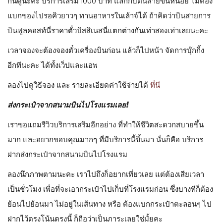
กันดูนะคะ บริการเสริม 1000 บาท แลกกับตื่นสายขึ้นหน่อย ไม่ต้อง
แบกของไปรอคิวยาวๆ ทานอาหารในเล้าจ์ได้ ถ้าคิดว่าบินสายการ
บินฟูลคอสท์นี่ราคาตั๋วบิสสิเนสนี่แตกต่างกันเท่าสองเท่าเลยนะคะ
เวลาจองจะต้องจองตั๋วเครื่องบินก่อน แล้วก็ไปหน้า จัดการบุ๊กกิ้ง
อีกทีนะคะ ได้ทั้งเว็ปและแอพ
ลองไปดูวิธีจอง และ รายละเอียดค่าใช้จ่ายได้
ที่นี
ส่งกระเป๋าจากสนามบินไปโรงแรมเลย!
เราขอแถมรีวิวบริการเสริมอีกอย่าง ที่ทำให้ชีวิตสะดวกสบายขึ้น
มาก และอยากขอบคุณมากๆ ที่มีบริการนี้ขึ้นมา นั่นก็คือ บริการ
ฝากส่งกระเป๋าจากสนามบินไปโรงแรม
ลองนึกภาพตามนะคะ เราไปถึงก็อยากเที่ยวเลย แต่ต้องเสียเวลา
เป็นชั่วโมง เพื่อที่จะเอากระเป๋าไปเก็บที่โรงแรมก่อน ซึ่งบางทีก็ต้อง
ย้อนไปย้อนมา ไม่อยู่ในเส้นทาง หรือ ต้องแบกกระเป๋าตะลอนๆ ไป
ฝากไว้ตรงโน้นตรงนี้ ก็ถือว่าเป็นภาระเลยใช่มั้ยคะ