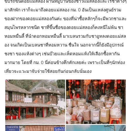
ขับรถขึ้นดอยแม่สลอง ผ่านหมู่บ้านของชาวแม่สลองและไร่ชาต่างๆ
มาสักพัก เราก็จะมาถึงดอยแม่สลอง กม. 0 อันเป็นแหล่งศูนย์รวม
ของฝากของดอยแม่สลองกันค่ะ ของที่น่าซื้อหลักๆก็จะมีพวกชาและ
สมุนไพรหลากชนิด ชาที่ขึ้นชื่อของดอยแม่สลองก็คงหนีไม่พ้น ชา
หอมหมื่นลี้ ที่นำดอกหอมหมื่นลี้ มาเบลนรวมกับชาอูหลงดอยแม่สล
อง จนเกิดเป็นเบลนชาที่หอมหวาน ชื่นใจ นอกจากนี้ก็ยังมีอุปกรณ์
ชงชา ของแห้งต่างๆ เช่นบ๊วยและเห็ดหอมแห้งให้เลือกซื้อหากัน
มากมาย โดยที่ กม. 0 นี่ค่อนข้างคึกคักเลยค่ะ เพราะเป็นที่ๆนักท่อง
เที่ยวจะแวะมาจับจ่ายใช้สอยกันก่อนกลับนั่นเอง