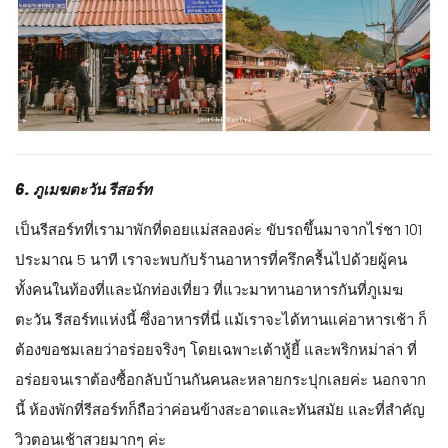
6. ภูเมฆตะวัน รีสอร์ท
เป็นรีสอร์ทที่เรามาพักที่ดอยแม่สลองค่ะ ขับรถขึ้นมาจากไร่ชา 101
ประมาณ 5 นาที เราจะพบกับร้านอาหารที่ครึกครื้นไปด้วยผู้คน
ทั้งคนในท้องที่และนักท่องเที่ยว ที่แวะมาทานอาหารกันที่ภูเมฆ
ตะวัน รีสอร์ทแห่งนี้ ซึ่งอาหารที่นี่ แม้เราจะได้ทานแค่อาหารเช้า ก็
ต้องขอชมเลยว่าอร่อยจริงๆ โดยเฉพาะเต้าหู้ยี้ และพริกหม่าล่า ที่
อร่อยจนเราต้องซื้อกลับบ้านกันคนละหลายกระปุกเลยค่ะ นอกจาก
นี้ ห้องพักที่รีสอร์ทก็ถือว่าค่อนข้างสะอาดและทันสมัย และที่สำคัญ
วิวตอนเช้าสวยมากๆ ค่ะ