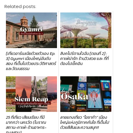
Related posts:
[เที่ยวอาร์เมเนียด้วยตัวเอง Ep.
สิงคโปร์ตามใจฉัน [ตอนที่ 2] :
3] Gyumri เมืองใหญ่อันดับ
คาเฟ่น่ารัก ร้านวิวสวย และ ที่ที่
สอง ที่เต็มไปด้วยประวัติศาสตร์
ต้องไปเช็คอิน
และวัฒนธรรม
25 ที่เที่ยว เสียมเรียบ ที่มี
ลายแทงเที่ยว “โอซาก้า” เมือง
มากกว่า นครวัด (โบราณ
ใหญ่แห่งภูมิภาคคันไซ ที่เต็มไป
สถาน-คาเฟ่-ร้านอาหาร-
ด้วยสีสันและความสนุก!!
ทะเลสาบ)