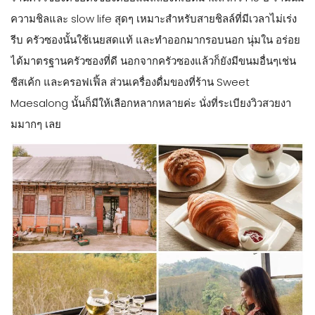
ความชิลและ slow life สุดๆ เหมาะสำหรับสายชิลล์ที่มีเวลาไม่เร่ง
รีบ ครัวซองนั้นใช้เนยสดแท้ และทำออกมากรอบนอก นุ่มใน อร่อย
ได้มาตรฐานครัวซองที่ดี นอกจากครัวซองแล้วก็ยังมีขนมอื่นๆเช่น
ชีสเค้ก และครอฟเฟิ้ล ส่วนเครื่องดื่มของที่ร้าน Sweet
Maesalong นั้นก็มีให้เลือกหลากหลายค่ะ นั่งที่ระเบียงวิวสวยงา
มมากๆ เลย