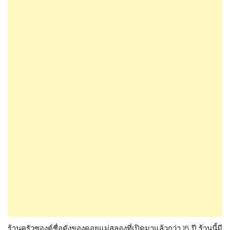
ร้านครัวซองต์ชื่อดังของดอยแม่สลองที่เปิดมาแล้วกว่า 15 ปี ร้านนี้มี