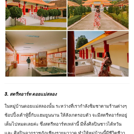
3. สตรีทอาร์ท ดอยแม่สลอง
ในหมู่บ้านดอยแม่สลองนั้น ระหว่างที่เรากำลังชิมชาตามร้านต่างๆ
ช้อปปิ้งเต้าหู้ยี้กับแฮมยูนนาน ให้สังเกตรอบตัว จะมีสตรีทอาร์ทอยู่
เต็มไปหมดเลยค่ะ ซึ่งสตรีทอาร์ทเหล่านี้ มีทั้งศิลปินชาวไต้หวัน
และ ศิลปินจากราชภัฏเชียงรายมาวาด ทำให้หมู่บ้านนี้มีชีวิตชีวา