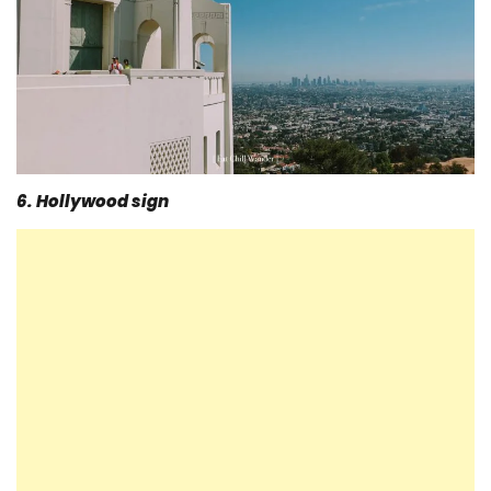
6. Hollywood sign