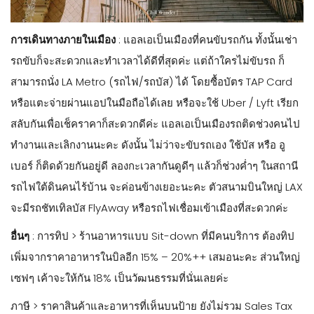
การเดินทางภายในเมือง
: แอลเอเป็นเมืองที่คนขับรถกัน ทั้งนั้นเช่า
รถขับก็จะสะดวกและทำเวลาได้ดีที่สุดค่ะ แต่ถ้าใครไม่ขับรถ ก็
สามารถนั่ง LA Metro (รถไฟ/รถบัส) ได้ โดยซื้อบัตร TAP Card
หรือแตะจ่ายผ่านแอปในมือถือได้เลย หรือจะใช้ Uber / Lyft เรียก
สลับกันเพื่อเช็คราคาก็สะดวกดีค่ะ แอลเอเป็นเมืองรถติดช่วงคนไป
ทำงานและเลิกงานนะคะ ดังนั้น ไม่ว่าจะขับรถเอง ใช้บัส หรือ อู
เบอร์ ก็ติดด้วยกันอยู่ดี ลองกะเวลากันดูดีๆ แล้วก็ช่วงค่ำๆ ในสถานี
รถไฟใต้ดินคนไร้บ้าน จะค่อนข้างเยอะนะคะ ตัวสนามบินใหญ่ LAX
จะมีรถชัทเทิลบัส FlyAway หรือรถไฟเชื่อมเข้าเมืองที่สะดวกค่ะ
อื่นๆ
: การทิป > ร้านอาหารแบบ Sit-down ที่มีคนบริการ ต้องทิป
เพิ่มจากราคาอาหารในบิลอีก 15% – 20%++ เสมอนะคะ ส่วนใหญ่
เซฟๆ เค้าจะให้กัน 18% เป็นวัฒนธรรมที่นั่นเลยค่ะ
ภาษี > ราคาสินค้าและอาหารที่เห็นบนป้าย ยังไม่รวม Sales Tax