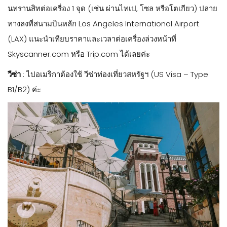
นทรานสิทต่อเครื่อง 1 จุด (เช่น ผ่านไทเป, โซล หรือโตเกียว) ปลาย
ทางลงที่สนามบินหลัก Los Angeles International Airport
(LAX) แนะนำเทียบราคาและเวลาต่อเครื่องล่วงหน้าที่
Skyscanner.com หรือ Trip.com ได้เลยค่ะ
วีซ่า
: ไปอเมริกาต้องใช้ วีซ่าท่องเที่ยวสหรัฐฯ (US Visa – Type
B1/B2) ค่ะ