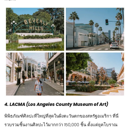
4. LACMA (Los Angeles County Museum of Art)
พิพิธภัณฑ์ศิลปะที่ใหญ่ที่สุดในฝั่งตะวันตกของสหรัฐอเมริกา ที่นี่
รวบรวมชิ้นงานศิลปะไว้มากกว่า 150,000 ชิ้น ตั้งแต่ยุคโบราณ