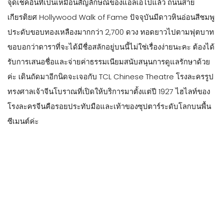
จุดเช็คอินที่เป็นเหมือนสัญลักษณ์ของแอลเอไปแล้ว ถนนสาย
เกียรติยศ Hollywood Walk of Fame ปัจจุบันมีดาวหินอ่อนสีชมพู
ประดับขอบทองเหลืองมากกว่า 2,700 ดวง ทอดยาวไปตามฟุตบาท
ขอบอกว่าดาราที่จะได้มีชื่อสลักอยู่บนนี้ไม่ใช่เรื่องง่ายนะคะ ต้องได้
รับการเสนอชื่อและจ่ายค่าธรรมเนียมสนับสนุนการดูแลรักษาด้วย
ค่ะ เดินถัดมาอีกนิดจะเจอกับ TCL Chinese Theatre โรงละครรูป
ทรงศาลเจ้าจีนโบราณที่เปิดให้บริการมาตั้งแต่ปี 1927 ไฮไลท์ของ
โรงละครจีนคือรอยประทับมือและเท้าของซุปตาร์ระดับโลกบนพื้น
ซีเมนต์ค่ะ