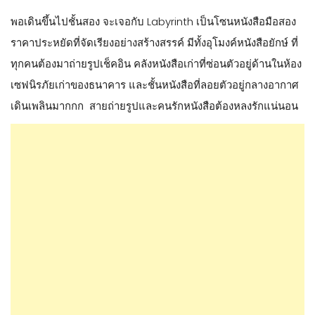
เดินเพลินมากกก สายถ่ายรูปและคนรักหนังสือต้องหลงรักแน่นอน