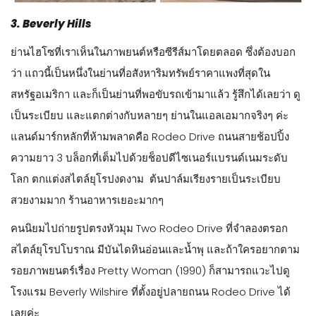
3. Beverly Hills
ย่านไฮโซที่เราเห็นในภาพยนต์หรือซีรีส์มาโดยตลอด ซึ่งต้องบอก
ว่า แถวนี้เป็นหนึ่งในย่านที่อสังหาริมทรัพย์ราคาแพงที่สุดใน
สหรัฐอเมริกา และก็เป็นย่านที่พอขับรถเข้ามาแล้ว รู้สึกได้เลยว่า ดู
เป็นระเบียบ และแตกต่างกับหลายๆ ย่านในแอลเอมากจริงๆ ค่ะ
แลนด์มาร์กหลักที่ห้ามพลาดคือ Rodeo Drive ถนนสายช้อปปิ้ง
ความยาว 3 บล็อกที่เต็มไปด้วยช็อปดีไซเนอร์แบรนด์เนมระดับ
โลก ตกแต่งสไตล์ยุโรปงดงาม ต้นปาล์มเรียงรายเป็นระเบียบ
สวยงามมาก ร้านอาหารเยอะมากๆ
คนนิยมไปถ่ายรูปตรงหัวมุม Two Rodeo Drive ที่จำลองตรอก
สไตล์ยุโรปโบราณ มีบันไดหินอ่อนและน้ำพุ และถ้าใครอยากตาม
รอยภาพยนตร์เรื่อง Pretty Woman (1990) ก็สามารถแวะไปดู
โรงแรม Beverly Wilshire ที่ตั้งอยู่ปลายถนน Rodeo Drive ได้
เลยค่ะ