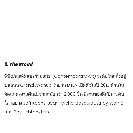
9. The Broad
พิพิธภัณฑ์ศิลปะร่วมสมัย (Contemporary Art) ระดับโลกตั้งอยู่
บนถนน Grand Avenue ในย่าน DTLA เปิดตัวในปี 2015 ด้านใน
จัดแสดงงานศิลปะร่วมสมัยกว่า 2,000 ชิ้น มีงานของศิลปินระดับ
โลกอย่าง Jeff Koons, Jean-Michel Basquiat, Andy Warhol
และ Roy Lichtenstein