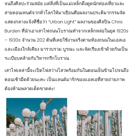
จนถึงศิลปะร่วมสมัย แต่สิ่งที่เป็นแม่เหล็กดึงดูดนักท่องเที่ยวและ
สายคอนเทนต์จากทั่วโลกให้มาเยือนคือผลงานประติมากรรมจัด
แสดงกลางแจ้งที่ชื่อว่า “Urban Light” ผลงานของศิลปิน Chris
Burden ที่นำเอาเสาไฟถนนโบราณทำจากเหล็กหล่อในยุค 1920s
– 1930s จำนวน 202 ต้นที่เคยใช้งานจริงตามท้องถนนในแอลเอ
และเมืองใกล้เคียง มารวบรวม บูรณะ และจัดเรียงเข้าด้วยกันเป็น
ระเบียบคล้ายกับวิหารกรีกโบราณ
เสาไฟเหล่านี้จะเปิดไฟสว่างไสวพร้อมกันในตอนเย็นข้ามไปจนถึง
ตอนเช้ามืดด้วยนะคะ เป็นแลนด์มาร์กของแอลเอที่สายถ่ายภาพ
ต้องห้ามพลาดเด็ดขาดค่ะ!