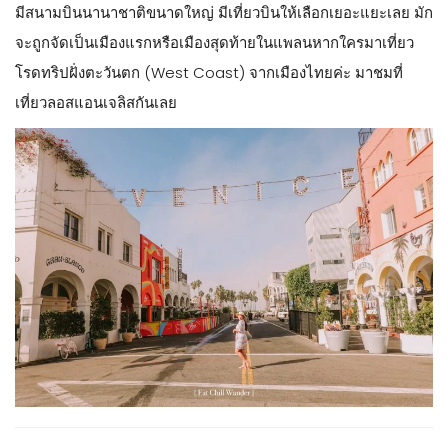
มีสนามบินนานาชาติขนาดใหญ่ มีเที่ยวบินให้เลือกเยอะแยะเลย มัก
จะถูกจัดเป็นเมืองแรกหรือเมืองสุดท้ายในแพลนหากใครมาเที่ยว
โรดทริปฝั่งตะวันตก (West Coast) จากเมืองไทยค่ะ มาชมที่
เที่ยวลอสแอนเจลิสกันเลย