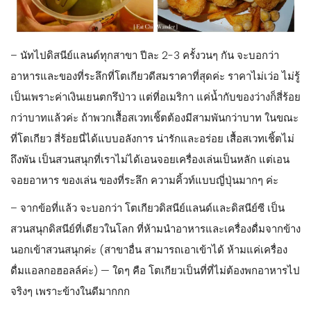
ขออธิบายอีกครั้งค่ะว่า ตั๋วเข้าดิสนีย์แลนด์ที่เราเข้าไปแล้วนั้น
สามารถเล่นได้ทุกอย่าง ไม่ต้องซื้อบัตรแยกเป็นเครื่องเล่น แต่ DPA
มันคือบัตรลัดคิว เป็นใช้เงินแก้ปัญหา สำหรับเครื่องเล่นที่รู้สึกว่ารอ
นานๆ ก็จะจ่ายเพิ่มได้ค่ะ ให้ไปดูหน้างานก่อน ถ้าไม่เกินครึ่งชม ก็
ไม่ต้องซื้อก็ได้ค่า
– ถ้าเป็นไปได้ เลี่ยงไปวันหยุดต่างๆ นะคะ คนมหาศาลเลย