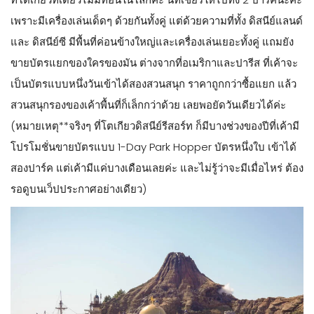
เพราะมีเครื่องเล่นเด็ดๆ ด้วยกันทั้งคู่ แต่ด้วยความที่ทั้ง ดิสนีย์แลนด์
และ ดิสนีย์ซี มีพื้นที่ค่อนข้างใหญ่และเครื่องเล่นเยอะทั้งคู่ แถมยัง
ขายบัตรแยกของใครของมัน ต่างจากที่อเมริกาและปารีส ที่เค้าจะ
เป็นบัตรแบบหนึ่งวันเข้าได้สองสวนสนุก ราคาถูกกว่าซื้อแยก แล้ว
สวนสนุกรองของเค้าพื้นที่ก็เล็กกว่าด้วย เลยพอยัดวันเดียวได้ค่ะ
(หมายเหตุ**จริงๆ ที่โตเกียวดิสนีย์รีสอร์ท ก็มีบางช่วงของปีที่เค้ามี
โปรโมชั่นขายบัตรแบบ 1-Day Park Hopper บัตรหนึ่งใบ เข้าได้
สองปาร์ค แต่เค้ามีแค่บางเดือนเลยค่ะ และไม่รู้ว่าจะมีเมื่อไหร่ ต้อง
รอดูบนเว็ปประกาศอย่างเดียว)