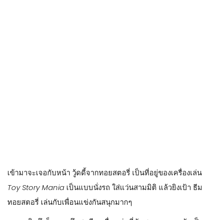
เลย ทั้งขนม เครื่องเขียน ของใช้ในบ้าน เมอร์แชนไดซ์ต่างๆ
นัทขอวนตามเข็มนาฬิกานะคะ พอเดินมาสุดตรงกอนโดล่าปุ๊ป ทาง
ซ้ายจะเป็น
American Waterfront
ค่ะ
American Waterfront
โซนนี้ จำลองท่าเรืออเมริกันในช่วงต้นทศวรรษ 1900 โดยมีเมืองท่า
หลัก 2 แห่ง ได้แก่ นิวยอร์ก ที่เต็มไปด้วยพลังและความเร่งรีบ และ
เคปค้อด หมู่บ้านชาวประมงแสนน่ารัก เรียบง่าย และอบอุ่น
โซนนี้จะมีร้านอาหารค่อนข้างเยอะ และ มีเวทีกับโรงละคนบรอด
เวย์ด้วย ซึ่งแถวนี้จะเป็นจุดที่มีการแสดงค่อนข้างบ่อยเลยค่ะ แทบ
จะทุกๆ ชั่วโมงเลย