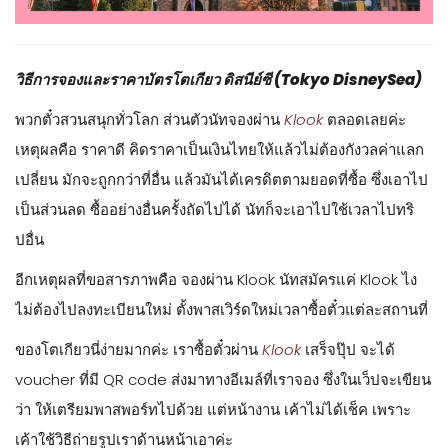
วิธีการจองและราคาบัตรโตเกียว ดิสนีย์ซี (Tokyo DisneySea)
พวกตั๋วสวนสนุกทั่วโลก ส่วนตัวนัทจองผ่าน
Klook
ตลอดเลยค่ะ
เหตุผลคือ ราคาดี คิดราคาเป็นเงินไทยให้แล้วไม่ต้องกังวลค่าแลก
เปลี่ยน มักจะถูกกว่าที่อื่น แล้วมันได้เครดิตตามยอดที่ซื้อ ซึ่งเอาไป
เป็นส่วนลด ซื้ออย่างอื่นครั้งถัดไปได้ นัทก็จะเอาไปใช้เวลาไปทริ
ปอื่น
อีกเหตุผลที่ขอสารภาพคือ จองผ่าน Klook นัทสมัครแค่ Klook ไง
ไม่ต้องไปลงทะเบียนใหม่ ตั้งพาสเวิร์ดใหม่เวลาซื้อตั๋วแต่ละสถานที่
ของโตเกียวนี่ง่ายมากค่ะ เราซื้อตั๋วผ่าน
Klook
เสร็จปุ๊ป จะได้
voucher ที่มี QR code ส่งมาทางอีเมล์ที่เราจอง ซึ่งในเว็ปจะเขียน
ว่า ให้เตรียมพาสพอร์ทไปด้วย แต่หน้างาน เค้าไม่ได้เช็ค เพราะ
เค้าใช้วิธีถ่ายรูปเราด้านหน้าเอาค่ะ