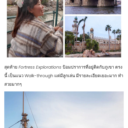
จากกอนโดล่า ถ้าไม่อยากเดินย้อน แนะนำให้เดินเข้าโซนถัดไป
American Waterfront
ไปเลยนะคะ แล้วที่เหลือค่อยมาเก็บ
ตอนเดินกลับมาอีกทาง
ส่วนใครที่จะเลี้ยวขวาเดินทวนเข็มนาฬิกา เราก็จะเจอกับอีกหนึ่ง
เครื่องเล่นฮิตคิวยาวตลอดกาล คิวยาวทุกสาขาในโลก อย่าง
Soaring: Fantastic Flight
ถือเป็นเครื่องเล่นไฮไลท์ของโซนนี้เลย
ค่ะ เป็น simulator แบบจอโค้งพาเราขึ้นเครื่องร่อนไปเที่ยวทั่วโลก
กราฟฟิคสวยมากๆ และชิลล์มากเหมือนเราบินได้เลย แนะนำนะคะ
(ที่เซี่ยงไฮ้กับอเมริกาก็มีนะคะ เหมือนกันทุกอย่างยกเว้นฉากจบที่
จะเป็นเมืองนั้นๆ ค่ะ)
อีกอันที่นับเป็นเครื่องเล่น แต่จริงๆ เหมือนเอาไว้เดินทางข้ามโซน
ได้ด้วย คือ
DisneySea Transit Steamer Line
มันเป็นเรือที่แล่น