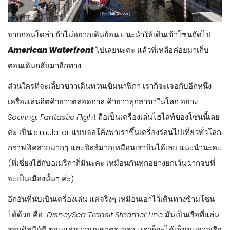
ด้วยกลิ่นอายแบบทะเลเมดิเตอเรเนียน มีความเป็นอิตาเลียน
หมู่บ้านชาวประมง คลองเวนิส และ ป้อมแบบเรเนซองส์
อ้อ Tokyo DisneySea คอนเซปท์เค้าคือ ท่าเรือในจินตนาการจาก
ตำนานและเรื่องเล่าของท้องทะเลรอบโลก ดังนั้นแต่ละโซนก็จะ
เกี่ยวกับทะเลหมดเลย แต่บรรยากาศต่างกันเลยค่ะ เค้าทำมาสวย