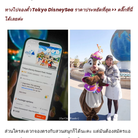
ทางไปจองตั๋ว Tokyo DisneySea ราคาประหยัดที่สุด >> คลิ๊กที่นี่
ได้เลยค่ะ
ส่วนใครสะดวกจองตรงกับสวนสนุกก็ได้นะคะ แต่มันต้องสมัครแอ