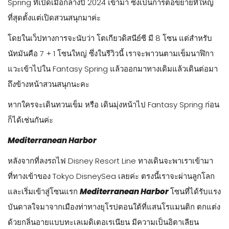
– ตอนกลางคืน ที่ดิสนีย์ซีก็มีโชว์ และมีพลุเช่นกันค่ะ มีทุกวันตอน
สองทุ่มครึ่ง แต่หากฝนตกหรือลมแรงจะแคนเซิลค่ะ
– Update * โซน Fantasy Springs โซนใหม่ที่เพิ่งเปิดกลางปี
2024 สามารถเข้าไปได้เลยโดยไม่ต้องกดจองก่อนแล้วนะคะ ต่อ
คิวเครื่องเล่นได้ตามปกติเลยค่ะ
ทางไปจองตั๋ว Tokyo Disneysea ราคาประหยัดที่สุด >> คลิ๊กที่นี่
ได้เลยค่ะ
โตเกียว ดิสนีย์ซี (Tokyo DisneySea)
จากนี้ไป จะเป็นรีวิว ทุกโซน และ เครื่องเล่นต่างๆ ซึ่ง **อาจจะมีส
ปอยล์ เครื่องเล่น นะคะ หากใครไม่อยากรู้ก่อน ให้ข้ามไปเลย
ยยยยย**
ดิสนีย์ซี ดั้งเดิมจะแบ่งเป็น 7 โซนค่ะ แล้วเพิ่มโซนใหม่คือ Fantasy