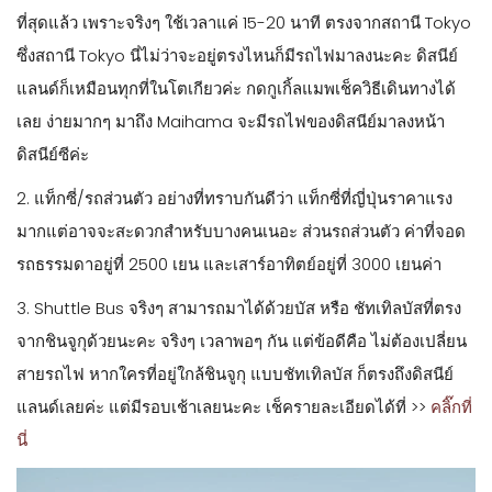
วิธีการเดินทางไป โตเกียว ดิสนีย์ซี (Tokyo DisneySea)
1. รถไฟ JR สาย Keiyo Line หรือ สาย Musashino Line ไปลง