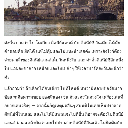
ดังนั้น ถามว่า ไป โตเกียว ดิสนีย์แลนด์ กับ ดิสนีย์ซี วันเดียวได้มั้ย
คำตอบคือ ยัดได้ แต่ไม่คุ้มและไม่แนะนำเลยค่ะ เพราะยังไงก็ต้อง
จ่ายค่าตั๋วของดิสนีย์แลนด์เต็มวันหนึ่งใบ และ ค่าตั๋วดิสนีย์ซีอีกหนึ่ง
ใบ แถมจะขาลาก เหนื่อยและรีบเปล่าๆ ให้เวลาปาร์คละวันจะดีกว่า
ค่ะ
แล้วถามว่า ถ้าเลือกได้อันเดียว ไปที่ไหนดี นัทว่ามีหลายปัจจัยมาก
ข้อแรกคือความชอบของตัวเอง เช่น ตัวละครในดวงใจ เครื่องเล่นที่
อยากเล่นจริงๆ — จากนั้นก็ดูเหตุผลอื่นๆ สมมติไม่เคยเห็นปราสาท
ดิสนีย์ที่ไหนเลย และไม่ได้มีแพลนจะไปที่อื่น ก็อาจจะต้องไปดิสนีย์
แลนด์ก่อน แต่ถ้าคิดว่าเคยไปปราสาทดิสนีย์ที่อื่นแล้ว ไม่ยึดติดกับ