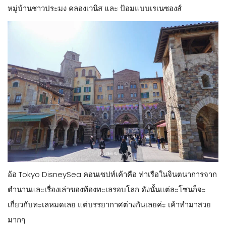
Spring ที่เปิดเมื่อกลางปี 2024 เข้ามา ซึ่งเป็นการต่อขยายที่ใหญ่
ที่สุดตั้งแต่เปิดสวนสนุกมาค่ะ
โดยในเว็ปทางการจะนับว่า โตเกียวดิสนีย์ซี มี 8 โซน แต่สำหรับ
นัทมันคือ 7 + 1 โซนใหญ่ ซึ่งในรีวิวนี้ เราจะพาวนตามเข็มนาฬิกา
แวะเข้าไปใน Fantasy Spring แล้วออกมาทางเดิมแล้วเดินต่อมา
ถึงข้างหน้าสวนสนุกนะคะ
หากใครจะเดินทวนเข็ม หรือ เดินมุ่งหน้าไป Fantasy Spring ก่อน
ก็ได้เช่นกันค่ะ