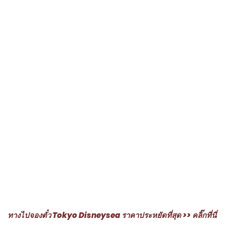
เครื่องเล่นหลักๆ ในโซนนี้มี 2 อย่าง อันแรกเป็น
Aquatopia
เป็น
แนวเครื่องเล่นหมุนๆ ซึ่งปกติเครื่องเล่นแนวนี้ อาจจะอยู่บนบก แต่
อันนี้ก็คือไปหมุนๆ กันในน้ำ ส่วนอีกเครื่องเล่นที่เราว่าเป็นไฮไลท์
ของโซนนี้คือ
Nemo & Friends SeaRider
เป็นเครื่องเล่นแบบ
Simulator จำลองเรือดำน้ำ ที่เราดำตามนีโมและผองเพื่อนลงไป
จะได้ลงทะเลลึกไป ทำภาพสวย น่ารัก เป็นอีกเครื่องที่ไว้นั่งพักเพ
ลินๆ น่ารักดีค่ะ พากย์เป็นภาษาญี่ปุ่นทั้งหมดค่ะ