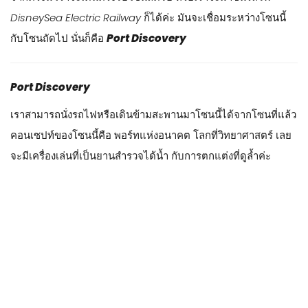
เราจะมองเห็นเรือลำใหญ่ S.S. Columbia ข้างล่างจะเป็นที่อยู่ของ
Turtle Talk
มันจะเป็นจอ ที่มีเจ้า Crush เต่าทะเลในเรื่อง Nemo
and Friends มาคุยบนจอใหญ่ๆ ซึ่งมันจะเข้าเป็นรอบๆ เป็นการคุย
สดนะคะ เค้าจะ interact กับเด็กๆ ที่เข้าไปชม แต่….. ที่โตเกียวจะ
เป็นเวอร์ชั่นภาษาญี่ปุ่นเท่านั้น ถ้าเราไม่เข้าใจภาษา ก็อาจจะไม่
เอนจอยเลยค่า