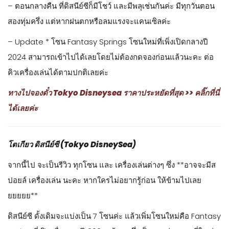
– นัทไปดิสนีย์แลนด์ทุกสาขา ปีละ 2-3 ครั้งวนๆ กัน จะบอกว่า
อาหารและของที่ระลึกที่โตเกียวดีสมราคาที่สุดค่ะ ราคาไม่เว่อ ไม่รู้
เป็นเพราะค่าเงินเยนตกรึป่าว แต่ที่อเมริกา แค่น้ำกับของว่างก็สี่ร้อย
กว่าบาทแล้วค่ะ ถ้าพวกเสื้อสเวทเชิ้ตต้องมีสามพันกว่าบาท ในขณะ
ที่โตเกียว สี่ร้อยนี่ได้แบบอลังการ น่ารักและอร่อย เสื้อสเวทเชิ้ตไม่
ถึงพัน เป็นสวนสนุกที่เราไม่ได้เอนจอยเครื่องเล่นเป็นหลัก แต่เอน
จอยอาหาร ของเล่น ของที่ระลึก ความคิ้วท์แบบญี่ปุ่นมากๆ ค่ะ
– จากข้อที่แล้ว จะบอกว่า โตเกียวดิสนีย์แลนด์และดิสนีย์ซี เป็น
สวนสนุกดิสนีย์ที่เดียวในโลก ที่ห้ามนำอาหารและเครื่องดื่มจากข้าง
นอกเข้าสวนสนุกค่ะ (สาขาอื่น สามารถเอาเข้าได้ ห้ามแค่เครื่อง
ดื่มแอลกอฮอลล์ค่ะ) — ใดๆ คือ โตเกียวเป็นที่ที่ไม่ต้องพกอาหารไป
จริงๆ เพราะข้างในดีมากกก