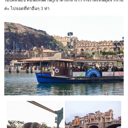
มากๆ
โซน
Mediterranean Harbor
พอเข้ามาจะกินพื้นที่ไปทั้งด้าน
ซ้ายและด้านขวาเลยค่ะ
หากเราแพลนเดินแบบตามเข็มนาฬิกา (เข้าไปแล้วเลี้ยวซ้าย) เรา
จะเจอเครื่องเล่น
Venetian Gondolas
เป็นเรือกอนโดล่าแบบใน
เวนิสเลยค่ะ ที่คนพายเค้าจะร้องเพลงไปด้วย แล้วเค้าตกแต่งโซนนี้
ออกมาเหมือนเวนิสเลย