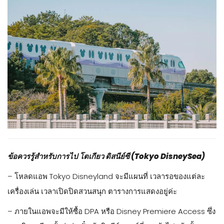
สถานี Maihama ค่ะ วิธีนี้น่าจะเป็นวิธีที่สะดวกและเป็นที่นิยมมาก
ที่สุดแล้ว เพราะจริงๆ ใช้เวลาแค่ 15-20 นาที ตรงจากสถานี Tokyo
ซึ่งสถานี Tokyo นี่ไม่ว่าจะอยู่ตรงไหนก็มีรถไฟมาลงนะคะ ดิสนีย์
แลนด์ก็เหมือนทุกที่ในโตเกียวค่ะ กดกูเกิ้ลแมพเช็ควิธีเดินทางได้
เลย ง่ายมากๆ มาถึง Maihama จะมีรถไฟของดิสนีย์มาลงหน้า
ดิสนีย์ซีค่ะ
2. แท็กซี่/รถส่วนตัว อย่างที่ทราบกันดีว่า แท็กซี่ที่ญี่ปุ่นราคาแรง
มากแต่อาจจะสะดวกสำหรับบางคนเนอะ ส่วนรถส่วนตัว ค่าที่จอด
รถธรรมดาอยู่ที่ 2500 เยน และเสาร์อาทิตย์อยู่ที่ 3000 เยนค่า
3. Shuttle Bus จริงๆ สามารถมาได้ด้วยบัส หรือ ชัทเทิลบัสที่ตรง
จากชินจูกุด้วยนะคะ จริงๆ เวลาพอๆ กัน แต่ข้อดีคือ ไม่ต้องเปลี่ยน
สายรถไฟ หากใครที่อยู่ใกล้ชินจูกุ แบบชัทเทิลบัส ก็ตรงถึงดิสนีย์
แลนด์เลยค่ะ แต่มีรอบเช้าเลยนะคะ เช็ครายละเอียดได้ที่ >>
คลิ๊กที่
นี่