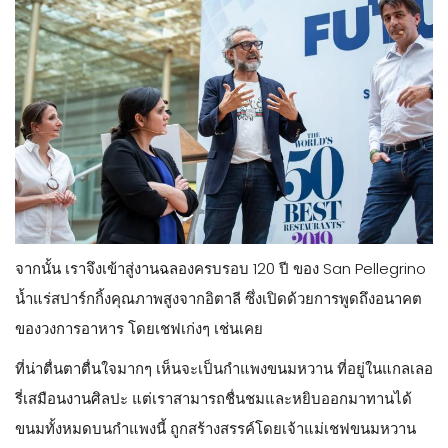
จากนั้น เราจึงเข้าสู่งานฉลองครบรอบ 120 ปี ของ San Pellegrino
น้ำแร่สปาร์กกิ้งคุณภาพสูงจากอิตาลี ซึ่งเปิดด้วยการพูดถึงอนาคต
ของวงการอาหาร โดยเชฟเก่งๆ เช่นเคย
ที่น่าตื่นตาตื่นใจมากๆ เห็นจะเป็นกำแพงขนมหวาน ที่อยู่ในแกลเลอ
รี่เสมือนงานศิลปะ แต่เราสามารถชื่นชมและหยิบออกมาทานได้
ขนมทั้งหมดบนกำแพงนี้ ถูกสร้างสรรค์โดยเจ้าแม่เชฟขนมหวาน