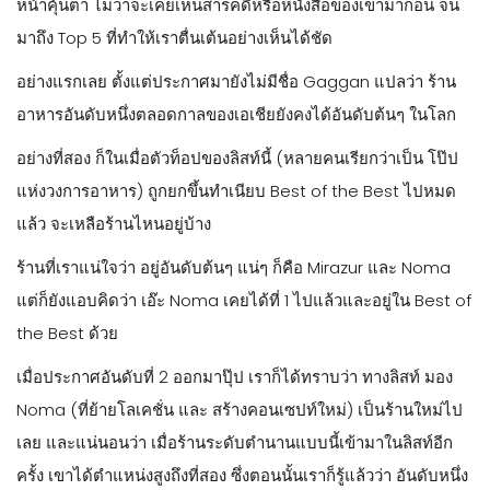
หน้าคุ้นตา ไม่ว่าจะเคยเห็นสารคดีหรือหนังสือของเขามาก่อน จน
มาถึง Top 5 ที่ทำให้เราตื่นเต้นอย่างเห็นได้ชัด
อย่างแรกเลย ตั้งแต่ประกาศมายังไม่มีชื่อ Gaggan แปลว่า ร้าน
อาหารอันดับหนึ่งตลอดกาลของเอเชียยังคงได้อันดับต้นๆ ในโลก
อย่างที่สอง ก็ในเมื่อตัวท็อปของลิสท์นี้ (หลายคนเรียกว่าเป็น โป๊ป
แห่งวงการอาหาร) ถูกยกขึ้นทำเนียบ Best of the Best ไปหมด
แล้ว จะเหลือร้านไหนอยู่บ้าง
ร้านที่เราแน่ใจว่า อยู่อันดับต้นๆ แน่ๆ ก็คือ Mirazur และ Noma
แต่ก็ยังแอบคิดว่า เอ๊ะ Noma เคยได้ที่ 1 ไปแล้วและอยู่ใน Best of
the Best ด้วย
เมื่อประกาศอันดับที่ 2 ออกมาปุ๊ป เราก็ได้ทราบว่า ทางลิสท์ มอง
Noma (ที่ย้ายโลเคชั่น และ สร้างคอนเซปท์ใหม่) เป็นร้านใหม่ไป
เลย และแน่นอนว่า เมื่อร้านระดับตำนานแบบนี้เข้ามาในลิสท์อีก
ครั้ง เขาได้ตำแหน่งสูงถึงที่สอง ซึ่งตอนนั้นเราก็รู้แล้วว่า อันดับหนึ่ง