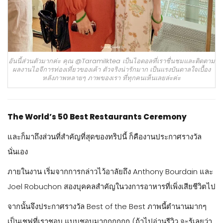
อันนี้ส่วนตัวมากค่ะ คุณ @Taramilktea เป็นไอดอลที่เราชื่นชมและติดตาม
ผลงานไอจีการท่องเที่ยวของเค้า ตัวจริงน่ารักมาก เป็นแรงบันดาลใจเบื้อง
หลังภาพหลายๆ ภาพของเรา ที่ทุกคนเห็นเลยล่ะค่ะ
The World’s 50 Best Restaurants Ceremony
และก็มาถึงส่วนที่สำคัญที่สุดของทริปนี้ ก็คืองานประกาศรางวัล
นั่นเอง
ภายในงาน เริ่มจากการกล่าวไว้อาลัยถึง Anthony Bourdain และ
Joel Robuchon สองบุคคลสำคัญในวงการอาหารที่เพิ่งเสียชีวิตไป
จากนั้นจึงประกาศรางวัล Best of the Best ภาพนี้ตำนานมากๆ
เป็นเชฟที่เราชอบ แบบชอบมากกกกกก (ถ้าไปอ่านรีวิว จะรู้เลยว่า