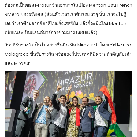
ต้องตกเป็นของ Mirazur ร้านอาหารในเมือง Menton แถบ French
Riviera ของฝรั่งเศส (ส่วนตัวเวลาเราขับรถแถวๆ นั้น เราจะไม่รู้
เลยว่าเราข้ามจากอิตาลีไปฝรั่งเศสรึยัง แล้วก็จะมีเมือง Menton
เนี่ยแหล่ะเป็นแลนด์มาร์กว่าข้ามมาฝรั่งเศสแล้ว)
วินาทีรับรางวัลเป็นไปอย่างชื่นมื่น ทีม Mirazur นำโดยเชฟ Mauro
Colagreco ขึ้นรับรางวัล พร้อมธงสี่ประเทศที่มีความสำคัญกับเค้า
และ Mirazur