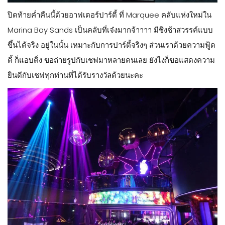
ปิดท้ายค่ำคืนนี้ด้วยอาฟเตอร์ปาร์ตี้ ที่ Marquee คลับแห่งใหม่ใน
Marina Bay Sands เป็นคลับที่เจ๋งมากจ้าาาา มีชิงช้าสวรรค์แบบ
ขึ้นได้จริง อยู่ในนั้น เหมาะกับการปาร์ตี้จริงๆ ส่วนเราด้วยความฟู้ด
ดี้ ก็แอบติ่ง ขอถ่ายรูปกับเชฟมาหลายคนเลย ยังไงก็ขอแสดงความ
ยินดีกับเชฟทุกท่านที่ได้รับรางวัลด้วยนะคะ