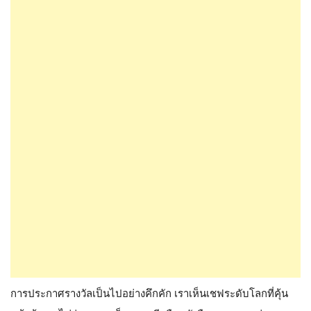
การประกาศรางวัลเป็นไปอย่างคึกคัก เราเห็นเชฟระดับโลกที่คุ้น