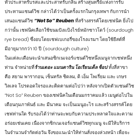
ทั่วประสาทรับรสและประสาทรับกลิ่น สร้างสุนทรีย์แห่งการรับ
ประทานแซนด์วิช กล่าวได้ว่าเป็นครั้งแรกในกรุงเทพฯ กับการนำ
เสนอแซนด์วิช
“Not So” Reuben
ที่สร้างสรรค์โดยเชฟนิค ยิ่งไป
กว่านั้น เชฟนิคเลือกใช้ขนมปังแป้งไรย์หมักซาวโดว์ (sourdough
rye bread) ซึ่งอบโดยเชฟเบเกอรี่ของโรงแรมฯ โดยใช้ยีสต์ที่
มีอายุมากกว่า 10 ปี (sourdough culture)
ในแต่ละเดือนจะนำเสนอซิกเนเจอร์แซนด์วิชหนึ่งเมนูจากเชฟหนึ่ง
ท่าน จำหน่ายที่
ร้านเดอะ แมนดาริน โอเรียนเต็ล ช็อป
ทั้งสี่สาขา
คือ สยาม พารากอน, เซ็นทรัล ชิดลม, ดิ เอ็ม โพเรี่ยม และ เกษร
วิลเลจ โปรดอดใจรอและติดตามต่อไปว่า หลังจากเปิดตัวแซนด์วิช
“Not So” Reuben ของเชฟนิคในเดือนมกราคมแล้ว เมนูต่อไปใน
เดือนกุมภาพันธ์ และ มีนาคม จะเป็นเมนูอะไร และสร้างสรรค์โดย
เชฟท่านใด รับรองได้ว่าท่านจะพบกับความประหลาดใจและความ
อร่อยเช่นเคย ​เนื่องจากซิกเนเจอร์แซนด์วิชทุกเมนู จะมีให้บริการ
ในจำนวนจำกัดต่อวัน จึงขอแนะนำให้ท่านสั่งจองล่วงหน้า เพื่อจะ