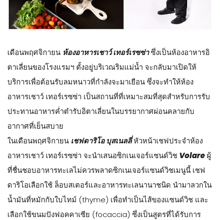
เดือนพฤศจิกายน
ห้องอาหารเชาว์ เทอร์เรซซ่า
ซึ่งเป็นห้องอาหารอิ
ตาเลี่ยนของโรงแรมฯ ตั้งอยู่บริเวณริมแม่น้ำ จะกลับมาเปิดให้
บริการเพื่อต้อนรับลมหนาวที่กำลังจะมาเยือน ซึ่งจะทำให้ห้อง
อาหารเชาว์ เทอร์เรซซ่า เป็นสถานที่ที่เหมาะสมที่สุดสำหรับการรับ
ประทานอาหารค่ำตำรับอิตาเลี่ยนในบรรยากาศผ่อนคลายกับ
อากาศที่เย็นสบาย
ในเดือนพฤศจิกายน
เชฟดาริโอ บุสเนลลี่
หัวหน้าเชฟประจำห้อง
อาหารเชาว์ เทอร์เรซซ่า จะนำเสนอซิกเนเจอร์แซนด์วิช
Volare
ผู้
ที่ชื่นชอบอาหารทะเลไม่ควรพลาดซิกเนเจอร์แซนด์วิชเมนูนี้ เชฟ
ดาริโอเลือกใช้ ล็อบสเตอร์และอาหารทะเลนานาชนิด นำมาลวกใน
น้ำมันที่หมักกับใบไทม์ (thyme) เพื่อทำเป็นไส้ของแซนด์วิช และ
เลือกใช้ขนมปังฟอคคาเซีย (focaccia) ซึ่งเป็นสูตรที่ได้รับการ