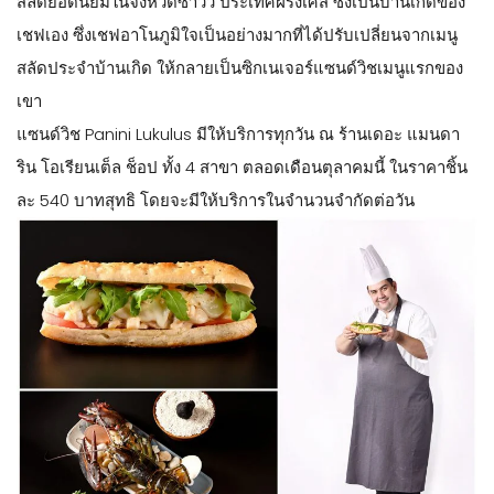
สลัดยอดนิยมในจังหวัดซาวัว ประเทศฝรั่งเศส ซึ่งเป็นบ้านเกิดของ
เชฟเอง ซึ่งเชฟอาโนภูมิใจเป็นอย่างมากที่ได้ปรับเปลี่ยนจากเมนู
สลัดประจำบ้านเกิด ให้กลายเป็นซิกเนเจอร์แซนด์วิชเมนูแรกของ
เขา
แซนด์วิช Panini Lukulus มีให้บริการทุกวัน ณ ร้านเดอะ แมนดา
ริน โอเรียนเต็ล ช็อป ทั้ง 4 สาขา ตลอดเดือนตุลาคมนี้ ในราคาชิ้น
ละ 540 บาทสุทธิ โดยจะมีให้บริการในจำนวนจำกัดต่อวัน