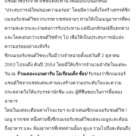
แซนด์วิชประจำตัวเชฟแต่ละท่าน เพื่อมอบเป็นอีกหนึ่ง
“ประสบการณ์ใหม่ของความอร่อย” โดยมีความตั้งใจสร้างสรรค์ซิก
เนเจอร์แซนด์วิชจากบรรดาเชฟหลายๆ ท่านให้เป็นเมนูอาหารที่คง
ความสะดวกและง่ายต่อการรับประทาน แต่มีเอกลักษณ์ที่แตกต่าง
และโดดเด่นกว่าแซนด์วิชทั่วๆ ไป เพื่อให้เป็นประสบการณ์แห่ง
ความอร่อยอย่างแท้จริง
ซิกเนเจอร์แซนด์วิชจะเริ่มมีวางจำหน่ายตั้งแต่วันที่ 2 ตุลาคม
2563 ไปจนถึง ต้นปี 2564 โดยมีให้บริการจำนวนจำกัดในแต่ละ
วัน ณ
ร้านเดอะแมนดาริน โอเรียนเต็ล ช็อป
รับรองว่าซิกเนเจอร์
แซนด์วิชจากเชฟแต่ละท่านจะสร้างความประทับใจและความ
ประหลาดใจให้แก่บรรดานักชิม และ ผู้ที่ชื่นชอบในการลิ้มลอง
อาหาร ​
โดยในแต่ละเดือนทางโรงแรมฯ จะนำเสนอซิกเนเจอร์แซนด์วิช 1
เมนู จากเชฟ หนึ่งท่านซึ่งซิกเนเจอร์แซนด์วิชแต่ละเมนูจะสะท้อน
ถึงอาหาร และ ห้องอาหารที่เชฟท่านนั้นๆ ดูแล รวมไปถึงสะท้อนถึง