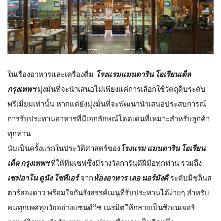
ในเรื่องอาหารและเครื่องดื่ม
โรงแรมแมนดาริน โอเรียนเต็ล
กรุงเทพฯ
มุ่งมั่นที่จะนำเสนอไม่เพียงแค่การเลือกใช้วัตถุดิบระดับ
พรีเมี่ยมเท่านั้น หากแต่ยังมุ่งมั่นที่จะพัฒนานำเสนอประสบการณ์
การรับประทานอาหารที่มีเอกลักษณ์โดดเด่นที่เหมาะสำหรับลูกค้า
ทุกท่าน
นับเป็นครั้งแรกในประวัติศาสตร์ของ
โรงแรม แมนดาริน โอเรียน
เต็ล กรุงเทพฯ
ที่ให้ทีมเชฟซึ่งมีรางวัลการันตีฝีมือทุกท่าน รวมถึง
เชฟอาโน ดูนัง โซทีเอร์
จาก
ห้องอาหาร เลอ นอร์มังดี
ระดับมิชลินส
ตาร์สองดาว พร้อมใจกันรังสรรค์เมนูที่รับประทานได้ง่ายๆ สำหรับ
คนทุกเพศทุกวัยอย่างแซนด์วิช เนรมิตให้กลายเป็นซิกเนเจอร์