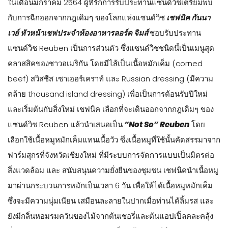
ในเดือนมกราคม 2564 ผู้ที่รักการรับประทานแซนด์วิชเตรียมพบ
กับการฉีกออกจากกฎเดิมๆ ของโลกแห่งแซนด์วิช
เชฟนิค กันนา
เวย์ หัวหน้าเชฟประจำห้องอาหารลอร์ด จิมส์
ชอบรับประทาน
แซนด์วิช Reuben เป็นการส่วนตัว ซึ่งแซนด์วิชชนิดนี้เป็นเมนูสุด
คลาสสิคของชาวอเมริกัน โดยมีไส้เป็นเนื้อหมักเค็ม (corned
beef) สวิสชีส เซาเออร์เคราท์ และ Russian dressing (มีความ
คล้าย thousand island dressing) เพื่อเป็นการต้อนรับปีใหม่
และเริ่มต้นกับสิ่งใหม่ เชฟนิค เลือกที่จะเดินออกจากกฎเดิมๆ ของ
แซนด์วิช Reuben แล้วนำเสนอเป็น
“Not So” Reuben
โดย
เลือกใช้เนื้อหมูหมักเค็มแทนเนื้อวัว ซึ่งเนื้อหมูที่ใช้นั้นคัดสรรมาจาก
ฟาร์มสุกรที่จังหวัดเชียงใหม่ ที่มีระบบการจัดการแบบเป็นมิตรต่อ
สิ่งแวดล้อม และ สนับสนุนความยั่งยืนของชุมชน เชฟนิคนำเนื้อหมู
มาผ่านกระบวนการหมักเป็นเวลา 6 วัน เพื่อให้ได้เนื้อหมูหมักเค็ม
ซึ่งจะมีความนุ่มเนียน เสมือนละลายในปากเมื่อท่านได้ลิ้มรส และ
ยังมีกลิ่นหอมรมควันของไม้จากต้นเชอรี่และต้นแอปเปิ้ลคละคลุ้ง