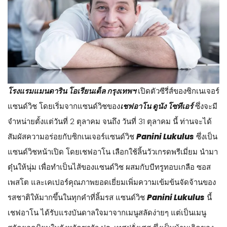
​โรงแรมแมนดาริน โอเรียนเต็ล กรุงเทพฯ
เปิดตัวซีรี่ส์ของซิกเนเจอร์
แซนด์วิช โดยเริ่มจากแซนด์วิชของ
เชฟอาโน ดูนัง โซทีเอร์
ซึ่งจะมี
จำหน่ายตั้งแต่วันที่ 2 ตุลาคม จนถึง วันที่ 31 ตุลาคม นี้ ท่านจะได้
สัมผัสความอร่อยกับซิกเนเจอร์แซนด์วิช
Panini Lukulus
ซึ่งเป็น
แซนด์วิชหน้าเปิด โดยเชฟอาโน เลือกใช้ลิ้นวัวเกรดพรีเมี่ยม นำมา
ตุ๋นให้นุ่ม เพื่อทำเป็นไส้ของแซนด์วิช ผสมกับบีทรูทอบเกลือ ซอส
เพสโต และเคเปอร์คุณภาพยอดเยี่ยมเพิ่มความเข้มข้นจัดจ้านของ
รสชาติให้มากขึ้นในทุกคำที่ลิ้มรส แซนด์วิช
Panini Lukulus
นี้
เชฟอาโน ได้รับแรงบันดาลใจมาจากเมนูสลัดง่ายๆ แต่เป็นเมนู