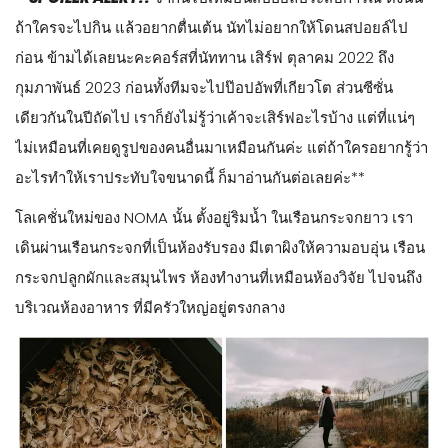
ถ้าใครจะไปกิน แล้วอยากตื่นเต้น นัทไม่อยากให้โดนสปอยล์ไป
ก่อน ข้ามได้เลยนะคะคอร์สที่นัททาน เสิร์ฟ ตุลาคม 2022 ถึง
กุมภาพันธ์ 2023 ก่อนทั้งทีมจะไปป๊อปอัพที่เกียวโต ส่วนซีซั่น
เดียวกันในปีถัดไป เราก็ยังไม่รู้ว่าเค้าจะเสิร์ฟอะไรบ้าง แต่ที่แน่ๆ
ไม่เหมือนที่เคยดูรูปของคนอื่นมาเหมือนกันค่ะ แต่ถ้าใครอยากรู้ว่า
อะไรทำให้เราประทับใจขนาดนี้ ก็มาอ่านกันต่อเลยค่ะ**
โลเคชั่นใหม่ของ NOMA นั้น ตั้งอยู่ริมน้ำ ในเรือนกระจกยาว เรา
เดินผ่านเรือนกระจกที่เป็นห้องรับรอง มีเตาผิงให้ความอบอุ่น เรือน
กระจกปลูกผักและสมุนไพร ห้องทำงานที่เหมือนห้องวิจัย ไปจนถึง
บริเวณห้องอาหาร ที่มีครัวใหญ่อยู่ตรงกลาง