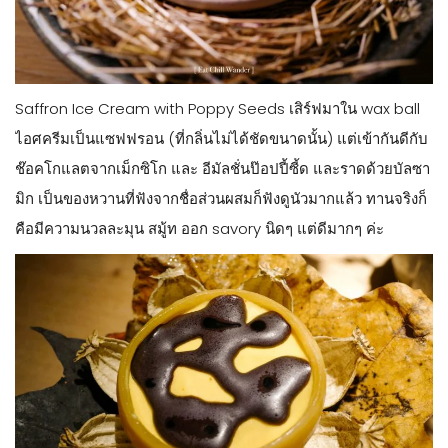
Saffron Ice Cream with Poppy Seeds เสิร์ฟมาใน wax ball
ไอศครีมเป็นแซฟฟรอน (ที่กลิ่นไม่ได้ชัดขนาดนั้น) แต่เข้ากันดีกับ
ช๊อคโกแลตจากเม็กซิโก และ อีมัลชั่นป๊อปปี้ซี้ด และราดด้วยบัลซา
มิก เป็นของหวานที่ฟังจากชื่อส่วนผสมก็ฟังดูนัวมากแล้ว ทานจริงก็
คือมีความนวลละมุน สมู้ท ออก savory นิดๆ แต่ดีมากๆ ค่ะ