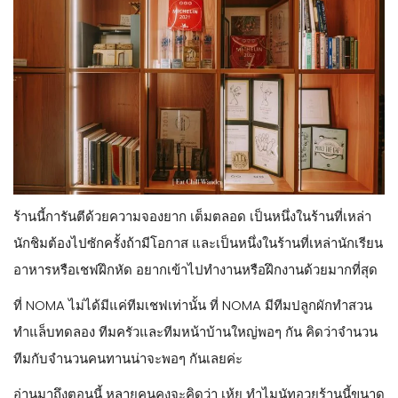
ร้านนี้การันตีด้วยความจองยาก เต็มตลอด เป็นหนึ่งในร้านที่เหล่า
นักชิมต้องไปซักครั้งถ้ามีโอกาส และเป็นหนึ่งในร้านที่เหล่านักเรียน
อาหารหรือเชฟฝึกหัด อยากเข้าไปทำงานหรือฝึกงานด้วยมากที่สุด
ที่ NOMA ไม่ได้มีแค่ทีมเชฟเท่านั้น ที่ NOMA มีทีมปลูกผักทำสวน
ทำแล็บทดลอง ทีมครัวและทีมหน้าบ้านใหญ่พอๆ กัน คิดว่าจำนวน
ทีมกับจำนวนคนทานน่าจะพอๆ กันเลยค่ะ
อ่านมาถึงตอนนี้ หลายคนคงจะคิดว่า เห้ย ทำไมนัทอวยร้านนี้ขนาด