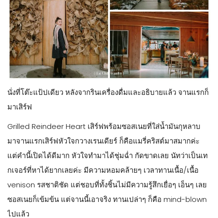
นั่งที่โต๊ะแป้ปเดียว หลังจากรินเครื่องดื่มและอธิบายแล้ว จานแรกก็
มาเสิร์ฟ
Grilled Reindeer Heart เสิร์ฟพร้อมซอสเนยที่ใส่น้ำมันกุหลาบ
มาจานแรกเสิร์ฟหัวใจกวางเรนเดียร์ ก็คือแมรี่คริสต์มาสมากค่ะ
แต่คำนี้เปิดได้ดีมาก หัวใจทำมาได้ชุ่มฉ่ำ กัดขาดเลย นัทว่าเป็นเท
กเจอร์ที่หาได้ยากเลยค่ะ มีความหอมคล้ายๆ เวลาทานเนื้อ/เนื้อ
venison รสชาติชัด แต่ชอบที่ทั้งชิ้นไม่มีความรู้สึกเยื่อๆ เอ็นๆ เลย
ซอสเนยก็เข้มข้น แต่จานนี้เอาจริง ทานเปล่าๆ ก็คือ mind-blown
ไปแล้ว