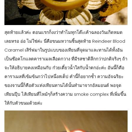
สุดท้ายแล้วค่ะ ตอนแรกก็งงว่าทำไมทุกโต๊ะเค้าฉลองวันเกิดหมด
เลยหรอ อ่อ ไม่ใช่ค่ะ นี่คือขนมหวานชิ้นสุดท้าย Reindeer Blood
Caramel เสิร์ฟมาในรูปแบบของเทียนที่จุดมาและทานได้ทั้งอัน
เป็นช๊อคโกแลตคาราเมลเลือดกวาง ที่มีรสชาติลึกกว่าปกติจริงๆ ถ้า
จะให้อธิบายคงเหมือนกับ ก๋วยเตี๋ยวน้ำใสกับน้ำตกอ่ะค่ะ อันนี้ก็คือ
คาราเมลที่เข้มข้นกว่าไปหนึ่งสเต็ป คำนี้ก็อยากซ้ำ ความอัจฉริยะ
ของจานนี้ก็คือตัวแท่งเทียนทานได้นั้นทำมาจากอัลมอนต์ พอจุด
เทียนปุ๊บ ไส้เทียนที่ไหม้ๆก็สร้างความ smoke complex ที่เพิ่มขึ้น
ให้กับตัวขนมด้วยค่ะ