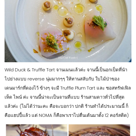
Wild Duck & Truffle Tart จานเมนแล้วค่ะ จานนี้เป็นอกเป็ดที่นำ
ไปย่างแบบ reverse นุ่มมากๆๆ ให้ทานสลับกับ ใบไม้ป่าของ
เดนมาร์กที่ดองไว้ ข้างๆ จะมี Truffle Plum Tart และ ซอสทรัฟเฟิล
เห็ด ไพน์ ค่ะ จานนี้น่าจะเป็นจานที่แบบ ร้านสามดาวทั่วไปที่สุด
แล้วค่ะ (ไม่ได้ว่านะคะ คือจะบอกว่า ปกติ ร้านทำได้ประมาณนี้ ก็
คือแฮปปี้แล้ว แต่ NOMA ก็คือพาเราไปตื่นเต้นมาตั้ง 12 คอร์สติด)