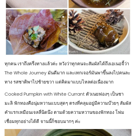
ทุกคน เราถึงครึ่งทางแล้วค่ะ หวังว่าทุกคนจะสัมผัสได้ถึงเอเนอจี้ว่า
The Whole Journey มันดีมาก และเทกเจอร์มันพาขึ้นลงไปคนละ
ทาง รสชาติพาไปซ้ายขวา แต่คิดมาแบบไหลต่อเนื่องมาก
Cooked Pumpkin with White Currant ตัวเนยฟองๆ เป็นชา
มะลิ ฟักทองคือนุ่มหวานแบบสุดๆ ตรงที่คลุมอยู่มีความบ๊วยๆ สัมผัส
คำแรกเหมือนเจลลี่นิดนึง ตามด้วยความหวานของฟักทอง โฟม
เชื่อมทุกอย่างได้ดี จานนี้ก็ชอบมากๆ ค่ะ