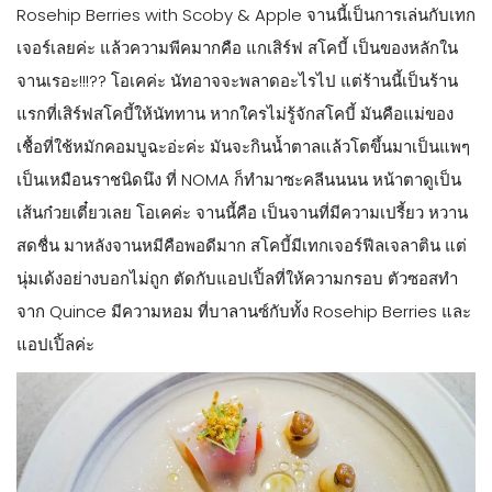
Rosehip Berries with Scoby & Apple จานนี้เป็นการเล่นกับเทก
เจอร์เลยค่ะ แล้วความพีคมากคือ แกเสิร์ฟ สโคบี้ เป็นของหลักใน
จานเรอะ!!!?? โอเคค่ะ นัทอาจจะพลาดอะไรไป แต่ร้านนี้เป็นร้าน
แรกที่เสิร์ฟสโคบี้ให้นัททาน หากใครไม่รู้จักสโคบี้ มันคือแม่ของ
เชื้อที่ใช้หมักคอมบูฉะอ่ะค่ะ มันจะกินน้ำตาลแล้วโตขึ้นมาเป็นแพๆ
เป็นเหมือนราชนิดนึง ที่ NOMA ก็ทำมาซะคลีนนนน หน้าตาดูเป็น
เส้นก๋วยเตี๋ยวเลย โอเคค่ะ จานนี้คือ เป็นจานที่มีความเปรี้ยว หวาน
สดชื่น มาหลังจานหมีคือพอดีมาก สโคบี้มีเทกเจอร์ฟีลเจลาติน แต่
นุ่มเด้งอย่างบอกไม่ถูก ตัดกับแอปเปิ้ลที่ให้ความกรอบ ตัวซอสทำ
จาก Quince มีความหอม ที่บาลานซ์กับทั้ง Rosehip Berries และ
แอปเปิ้ลค่ะ