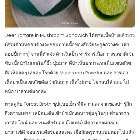
Deer Tartare in Mushroom Sandwich ได้ทานเนื้อบ้างแล้วววว
(ส่วนตัวนัทค่อนข้างจะชอบทานเนื้อของสัตว์ตระกูลกวางค่ะ เลย
แฮปปี้มากๆ) จานนี้ทำเจ๋ง ด้านในเป็น ทาร์ทาร์เนื้อกวางรสชาติเข้ม
ข้น เนื้อนำไปเอจในขี้ผึ้ง นุ่มมาก ที่นำเห็นมาประกบเป็นแซนด์วิช
คือเห็ดสดๆ เลยค่ะ โรยด้วย Mushroom Powder และ การเอา
เห็ดมาเป็นแซนวิชคือเข้ากันมาก เห็ดไม่สาบ ไม่กลบไส้ และ ไม่
หนัก บาลานซ์มากค่ะ
ทานคู่กับ Forest Broth ซุปแบบเย็น ที่มีความสดจากของป่า รู้สึก
ถึงความเฟรช เหมือนเดินเข้าป่าเมืองหนาวชุ่มๆ ในซุปทำมาจาก
เกาลัด ไพน์ และ เรนเดียร์มอส (ไลเค่น) มีความกลมกล่อม
บาลานซ์ดี ชอบเรนเดียร์มอสนะคะ เมื่อสักครู่ทานแบบทอดไปแล้ว