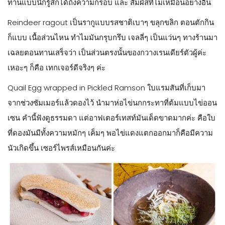
ทานแบบนี้ก็รู้สึกได้ถึงความกรอบ และ สัมผัสที่ไม่เหมือนอย่างอื่น
Reindeer ragout เป็นรากูแบบรสชาติเบาๆ ขลุกขลิก ตอนตักกิน
ก็แบบ เนื้อส่วนไหน ทำไมมันกรุบกรึบ เจลลี่ๆ เป็นแว่นๆ ทางร้านมา
เฉลยตอนทานเสร็จว่า เป็นส่วนตรงนั้นของกวางเรนเดียร์ตัวผู้ค่ะ
เหอะๆ ก็คือ เทกเจอร์ดีจริงๆ ค่ะ
Quail Egg wrapped in Pickled Ramson ใบแรมสันที่เก็บมา
จากช่วงซัมเมอร์แล้วดองไว้ นำมาห่อไข่นกกระทาที่ต้มแบบไข่ออน
เซน คำนี้ฟังดูธรรมดา แต่อาฟเตอร์เทสท์มันเด็ดขาดมากค่ะ คือใบ
ที่ดองมันมีทั้งความหมักๆ เค็มๆ พอไข่แดงแตกออกมาก็คือมีความ
นัวเกิดขึ้น เซอร์ไพรส์เหมือนกันค่ะ