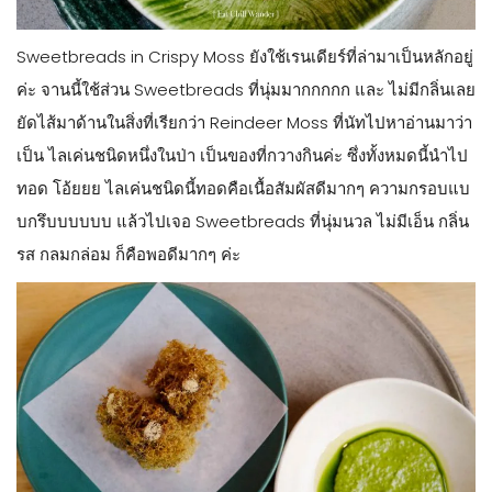
Sweetbreads in Crispy Moss ยังใช้เรนเดียร์ที่ล่ามาเป็นหลักอยู่
ค่ะ จานนี้ใช้ส่วน Sweetbreads ที่นุ่มมากกกกก และ ไม่มีกลิ่นเลย
ยัดไส้มาด้านในสิ่งที่เรียกว่า Reindeer Moss ที่นัทไปหาอ่านมาว่า
เป็น ไลเค่นชนิดหนึ่งในป่า เป็นของที่กวางกินค่ะ ซึ่งทั้งหมดนี้นำไป
ทอด โอ้ยยย ไลเค่นชนิดนี้ทอดคือเนื้อสัมผัสดีมากๆ ความกรอบแบ
บกรึบบบบบบ แล้วไปเจอ Sweetbreads ที่นุ่มนวล ไม่มีเอ็น กลิ่น
รส กลมกล่อม ก็คือพอดีมากๆ ค่ะ