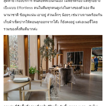
สุดท้าย เรื่องบริการ ที่นี่คือที่ที่เป็นกันเอง ไม่พิธีรีตรอง แต่ทุกอย่าง
เป๊ะแบบ Effortless คนในทีมทุกคนดูเก่งในทางของตัวเอง ทีม
นานาชาติ ข้อมูลแน่น เอาอยู่ ส่วนเล็กๆ น้อยๆ เช่นวางจานพร้อมกัน
เก็บผ้าเช็ดปากให้ตอนลุกออกจากโต๊ะ ก็ยังคงอยู่ แต่เอเนอจี้โดย
รวมของทั้งทีมดีมากค่ะ