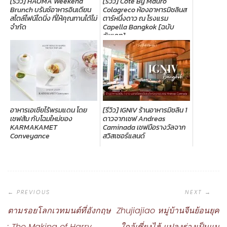
[รีวิว] HAOMA Weekend
[รีวิว] Côte By Mauro
Brunch บรันช์อาหารอินเดียน
Colagreco ห้องอาหารมิชลินส
สไตล์ไฟน์ไดนิ่ง ที่ให้คุณทานได้ไม่
ตาร์หนึ่งดาว ณ โรงแรม
จำกัด
Capella Bangkok [ฉบับ
อัพเดท]
อาหารเอเชียไร้พรมแดน โดย
[รีวิว] IGNIV ร้านอาหารมิชลิน 1
เชฟส้ม กับโฉมใหม่ของ
ดาวจากเชฟ Andreas
KARMAKAMET
Caminada เชฟมือรางวัลจาก
Conveyance
สวิสเซอร์แลนด์
Post
Navigation
ตามรอยโลกเวทมนต์ที่อังกฤษ
Zhujiajiao หมู่บ้านจีนย้อนยุค
: The Making of Harry
ใกล้เซี่ยงไฮ้ แปลงร่างเป็นแม่