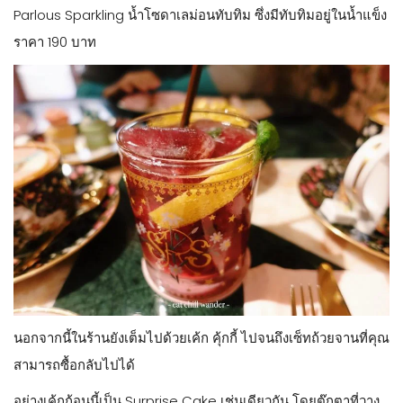
Parlous Sparkling น้ำโซดาเลม่อนทับทิม ซึ่งมีทับทิมอยู่ในน้ำแข็ง
ราคา 190 บาท
นอกจากนี้ในร้านยังเต็มไปด้วยเค้ก คุ้กกี้ ไปจนถึงเซ็ทถ้วยจานที่คุณ
สามารถซื้อกลับไปได้
อย่างเค้กก้อนนี้เป็น Surprise Cake เช่นเดียวกัน โดยตุ๊กตาที่วาง