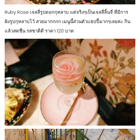
Ruby Rose เจลลี่รูปดอกกุหลาบ แต่จริงๆเป็นเจลลี่ลิ้นจี่ ที่มีการ
ฝังรูปกุหลาบไว้ สวยมากกกก เมนูนี้ส่วนตัวแฮปปี้มากๆเลยค่ะ กิน
แล้วสดชื่น รสชาติดี ราคา 120 บาท