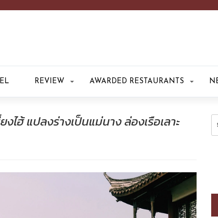
EL
REVIEW
AWARDED RESTAURANTS
N
ี่ยงไฮ้ แปลงร่างเป็นแม่นาง ล่องเรือเลาะ
S
fo