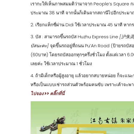
เรากะให้เห็นภาพสมมติว่ามาจาก People’s Square กลา
ประมาณ 38 นาที จากนั้นก็เดินจากสถานีไปอีกประมาณ 
2. เรียกแท็กซี่ผ่าน Didi ใช้เวลาประมาณ 45 นาที ห
3. บัส : สามารถขึ้นรถบัส Huzhu Express Line
[沪朱高速快
บัสนะคะ]
จุดขึ้นรถอยู่ที่ถนน Pu’An Road (ป้ายรถบัส
(60บาท) โดยรถบัสออกทุกๆครึ่งชั่วโมง ตั้งแต่เวลา 
เลยค่ะ ใช้เวลาประมาณ 1 ชั่วโมง
4. ถ้ามีเด็กหรือผู้สูงอายุ แล้วอยากสบายหน่อย ก็จะแนะ
หรือเป็นแบบเช่ารถส่วนตัวพร้อมคนขับ เพราะเค้าจะพาเราไ
ไปจอง >> คลิ๊กที่นี่