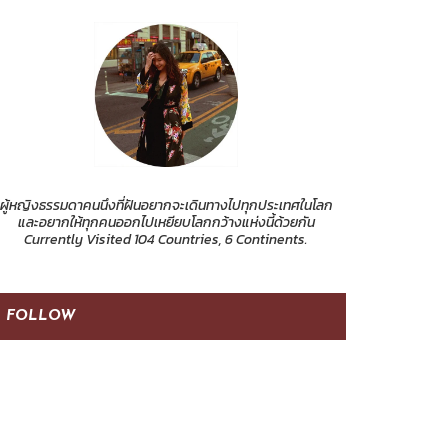
ผู้หญิงธรรมดาคนนึงที่ฝันอยากจะเดินทางไปทุกประเทศในโลก
และอยากให้ทุกคนออกไปเหยียบโลกกว้างแห่งนี้ด้วยกัน
Currently Visited 104 Countries, 6 Continents.
FOLLOW