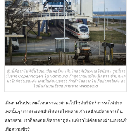
อันนี้คือรถไฟที่ขึ้นไปบนเรือเฟอรี่ค่ะ เห็นไกลๆที่เป็นทะเลใช่มั้ยคะ รูทนี้เรา
นั่งจาก Copenhagen ไป Hamburg ถ้าดูจากแผนที่จะรู้เลยว่า ข้ามทะเล
มาใกล้กว่าเยอะค่ะ เคสนี้แค่จะบอกว่า ถ้าเค้าไล่ลงรถไฟ ก็อย่าตกใจค่ะ ลง
ไปนั่งเล่นบนเรือรอ ภาพจาก Wikipedia
เดินทางในประเทศไหนเราจองผ่านเว็ปไซต์บริษัท/การรถไฟประ
เทศนั้นๆ บางประเทศมีบริษัทรถไฟหลายเจ้า เหมือนมีสายการบิน
หลายสาย เราก็ลองกดเช็คราคาดูค่ะ แต่เราไม่ค่อยจองผ่านเอเจนซี่
เพื่อความชัวร์