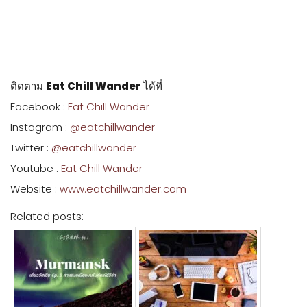
ติดตาม
Eat Chill Wander
ได้ที่
Facebook :
Eat Chill Wander
Instagram :
@eatchillwander
Twitter :
@eatchillwander
Youtube :
Eat Chill Wander
Website :
www.eatchillwander.com
Related posts: