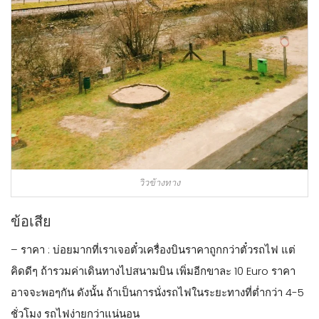
วิวข้างทาง
ข้อเสีย
– ราคา : บ่อยมากที่เราเจอตั๋วเครื่องบินราคาถูกกว่าตั๋วรถไฟ แต่
คิดดีๆ ถ้ารวมค่าเดินทางไปสนามบิน เพิ่มอีกขาละ 10 Euro ราคา
อาจจะพอๆกัน ดังนั้น ถ้าเป็นการนั่งรถไฟในระยะทางที่ต่ำกว่า 4-5
ชั่วโมง รถไฟง่ายกว่าแน่นอน