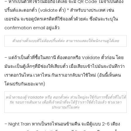
– หากเป็นตั๋วที่โชว์ในมือถือได้เลย จะมี QR Code ไม่จำเป็นต้อง
ปริ้นท์และตอกตั๋ว (validate ตั๋ว) * สำหรับบางประเทศ เช่น
เยอรมัน จะขอดูบัตรเครดิตที่ใช้จองตั๋วด้วยค่ะ ซึ่งมันจะระบุใน
confirmation email อยู่แล้ว
ตัวอย่างตั๋วแบบที่ไม่ต้องปริ้นท์ค่ะ สามารถแสดงให้พนักงานดูได้เลย
– แต่ถ้าเป็นตั๋วที่ซื้อในสถานี ต้องตอกหรือ Validate ตั๋วก่อน โดย
มันจะเป็นตู้เล็กๆที่มีช่องให้เสียบตั๋ว เมื่อเสียบเข้าไปมันจะบันทึกว่า
เราตอกวันไหน เวลาไหน กันเราเอากลับมาใช้ใหม่ (อันนี้เห็นคน
โดนปรับกันเยอะมาก)
หน้าตาของตู้ Validate หรือ ตอกตั๋วค่ะ ส่วนใหญ่จะใช้กับการซื้อตั๋วที่ไม่ได้
fix รอบการเดินทาง เพื่อที่เจ้าหน้าที่จะได้รู้ว่าเราใช้ตั๋วไปแล้ว ช่วงเวลา
ประมาณกี่โมงค่ะ
– Night Train หากเป็นรถไฟนอนข้ามคืน จะมีตู้แบบ 2-6 เตียง