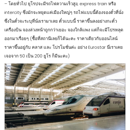
– โดยทั่วไป ยุโรปจะมีรถไฟความเร็วสูง, express train หรือ
intercity ซึ่งมักจะหยุดแค่เมืองใหญ่ๆ รถไฟแบบนี้ต้องจองตั๋วที่นั่ง
ซึ่งในตั๋วจะระบุที่นั่งเรามาเลย ตั๋วแบบนี้ ราคาขึ้นลงอย่างกะตั๋ว
เครื่องบิน จองล่วงหน้าถูกกว่าเยอะ จองใกล้แพง แต่ก็จะมีโปรหลุด
ออกมาเรื่อยๆ (ซื้อที่สถานีเลยก็ได้นะคะ ราคาเดียวกับออนไลน์
ราคาขึ้นอยู่กับ คลาส และ โปรโมชั่นค่ะ อย่าง Eurostar นี่เราเคย
เจอจาก 50 เป็น 200 ยูโร ก็มีนะคะ)