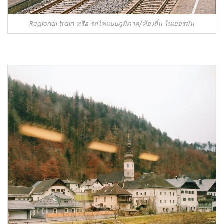
Regional train หรือ รถไฟแบบภูมิภาค/ท้องถิ่น ในเยอรมัน