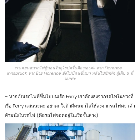
เราเคยนอนรถไฟตู้นอนในยุโรปครั้งเดียวเองค่ะ จาก Florence –
Innsbruck จากป้าย Florence ยังไม่มีคนขึ้นมา หลับไปซักพัก ตู้เต็ม 6 ที่
เลยค่ะ
– หากเป็นรถไฟที่ขึ้นไปบนเรือ Ferry เราต้องลงจากรถไฟในช่วงที่
เรือ Ferry แล่นนะคะ อย่าตกใจถ้ามีคนมาไล่ให้ลงจากรถไฟค่ะ เค้า
ห้ามนั่งในรถไฟ (คือรถไฟจอดอยู่ในเรือชั้นล่าง)