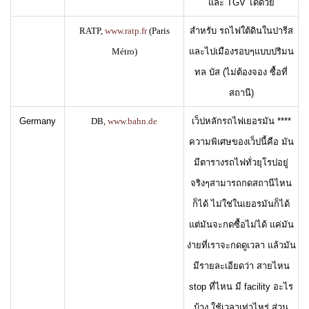
และ
TGV
ได้ด้วย
RATP,
www.ratp.fr
(Paris
สำหรับ
รถไฟใต้ดินในปารีส
Métro)
และไปเมืองรอบๆแบบปริมน
ทล
บัส
(
ไม่ต้องจอง
ซื้อที่
สถานี
)
Germany
DB,
www.bahn.de
เว็ปหลักรถไฟเยอรมัน
****
ความพิเศษของเว็ปนี้คือ
มัน
มีตารางรถไฟทั่วยุโรปอยู่
จริงๆสามารถกดสถานีไหน
ก็ได้
ไม่ใช่ในเยอรมันก็ได้
แต่มันจะกดซื้อไม่ได้
แค่มัน
ง่ายที่เราจะกดดูเวลา
แล้วมัน
มีรายละเอียดว่า
สายไหน
stop
ที่ไหน
มี
facility
อะไร
บ้าง
ใช้เวลาเท่าไหร่
ส่วน