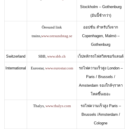
Stockholm – Gothenburg
(
อันนี้ช้ากว่า
)
Öresund link
ออปชั่น
สำหรับวิ่งจาก
trains,
www.oresundstag.se
Copenhagen, Malmö –
Gothenburg
Switzerland
SBB,
www.sbb.ch
เว็ปหลักรถไฟสวิสเซอร์แลนด์
International
Eurostar,
www.eurostar.com
รถไฟความเร็วสูง
London –
Paris / Brussels /
Amsterdam
จองใกล้ๆราคา
โหดขึ้นเยอะ
Thalys,
www.thalys.com
รถไฟความเร็วสูง
Paris –
Brussels /Amsterdam /
Cologne