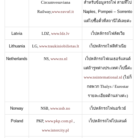
Circumvesuviana
สำหรับข้อมูลรถไฟ
สายที่ไป
Railway,
www.eavsrl.it
Naples, Pompeii – Sorrento
แต่ไปซื้อตั๋วที่สถานีได้เลยค่ะ
Latvia
LDZ,
www.ldz.lv
เว็ปหลักรถไฟลัตเวีย
Lithuania
LG,
www.traukiniobilietas.lt
เว็ปหลักรถไฟลิทัวเนีย
Netherlands
NS,
www.ns.nl
เว็ปหลักรถไฟเนเธอร์แลนด์
แต่ถ้ารูทต่างประเทศ เว็ปนี้ค่ะ
www.nsinternational.nl
(ไม่ก็
กดพวก Thalys / Eurostar
รายละเอียดด้านล่างค่ะ)
Norway
NSB,
www.nsb.no
เว็ปหลักรถไฟนอร์เวย์
Poland
PKP,
www.pkp.com.pl
,
เว็ปหลักรถไฟโปแลนด์
www.intercity.pl