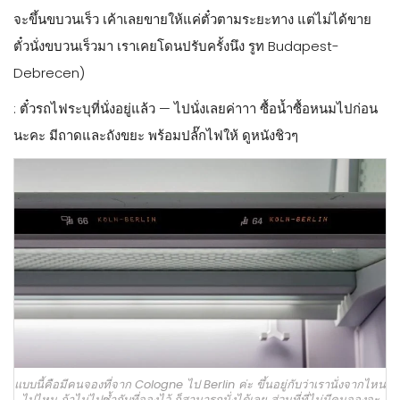
จะขึ้นขบวนเร็ว เค้าเลยขายให้แค่ตั๋วตามระยะทาง แต่ไม่ได้ขาย
ตั๋วนั่งขบวนเร็วมา เราเคยโดนปรับครั้งนึง รูท Budapest-
Debrecen)
: ตั๋วรถไฟระบุที่นั่งอยู่แล้ว — ไปนั่งเลยค่าาา ซื้อน้ำซื้อหนมไปก่อน
นะคะ มีถาดและถังขยะ พร้อมปลั๊กไฟให้ ดูหนังชิวๆ
แบบนี้คือมีคนจองที่จาก Cologne ไป Berlin ค่ะ ขึ้นอยู่กับว่าเรานั่งจากไหน
ไปไหน ถ้าไม่ไปซ้ำกับที่จองไว้ ก็สามารถนั่งได้เลย ส่วนที่ที่ไม่มีคนจองจะ