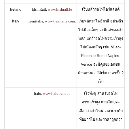
Ireland
Irish Rail,
www.irishrail.ie
เว็ปหลักรถไฟไอร์แลนด์
Italy
Trenitalia,
www.trenitalia.com
.
เว็ปหลักรถไฟอิตาลี
อย่างถ้า
ไปเมืองเล็กๆ
จะมีแค่ของเจ้า
หลัก
แต่ถ้ารถไฟความเร็วสูง
ไปเมืองหลักๆ
เช่น
Milan-
Florence-Rome-Naples-
Venice
จะมีคู่แข่งเอกชน
ด้านล่างค่ะ
ให้เช็คราคาทั้ง
2
เว็ป
Italo,
www.italotreno.it
เร็วทั้งคู่
สำหรับรถไฟ
ความเร็วสูง
ส่วนใหญ่จะ
เลือกว่าเจ้าไหน
เวลาตรงกับ
ที่อยากไป
และราคาถูกกว่า