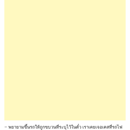
– พยายามขึ้นรถให้ถูกขบวนที่ระบุไว้ในตั๋ว เราเคยเจอเคสที่รถไฟ