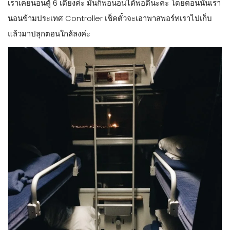
เราเคยนอนตู้ 6 เตียงค่ะ มันก็พอนอนได้พอดีนะคะ โดยตอนนั้นเรา
นอนข้ามประเทศ Controller เช็คตั๋วจะเอาพาสพอร์ทเราไปเก็บ
แล้วมาปลุกตอนใกล้ลงค่ะ