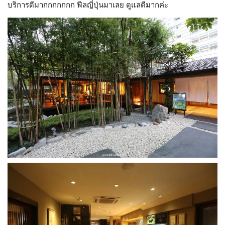
บริการดีมากกกกกกก ฟีลญี่ปุ่นมาเลย ดูแลดีมากค่ะ