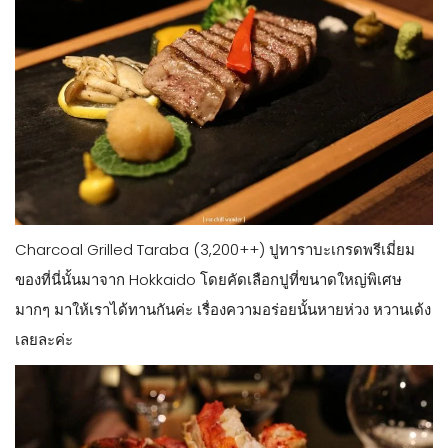
Charcoal Grilled Taraba (3,200++) ปูทาราบะเกรดพรีเมี่ยม
ของที่นี่นั้นมาจาก Hokkaido โดยคัดเลือกปูที่ขนาดใหญ่พิเศษ
มากๆ มาให้เราได้ทานกันค่ะ เรื่องความอร่อยนั้นหายห่วง หวานเด้ง
เลยละค่ะ