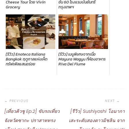
Cheese Tour โดย Vivin
ชั้น 60 โรงแรมบันยันทรี
Grocery
กรุงเทพฯ
[รีวิว] Enoteca Italiana
[รีวิว] เมนูพิเศษจากเนื้อ
Bangkok ฤดูกาลแห่งเห็ด
Mayura Wagyu ที่ห้องอาหาร
ทรัฟเฟิลแสนอร่อย
Riva Del Fiume
Post
Navigation
[เที่ยวคิวชู Ep.2] ขับรถเที่ยว
[รีวิว] Sushiyoshi โอมากา
จังหวัดซากะ ปราสาททรง
เสะระดับสองดาวมิชลิน จาก