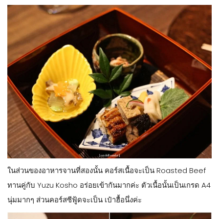
ในส่วนของอาหารจานที่สองนั้น คอร์สเนื้อจะเป็น Roasted Beef
ทานคู่กับ Yuzu Kosho อร่อยเข้ากันมากค่ะ ตัวเนื้อนั้นเป็นเกรด A4
นุ่มมากๆ ส่วนคอร์สซีฟู้ดจะเป็น เป๋าฮื้อนึ่งค่ะ