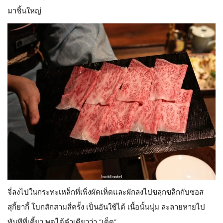
มาชิ้นใหญ่
จี่ลงไปในกระทะเหล็กที่เพิ่งผัดเห็ดและผักลงไปขลุกขลิกกับซอส
สุกี้ยากี้ โบกสักสามสี่ครั้ง เป็นอันใช้ได้ เนื้อนั้นนุ่ม ละลายหายไป
ทันทีที่เคี้ยว พูดได้คำเดียวว่า “เด็ด”