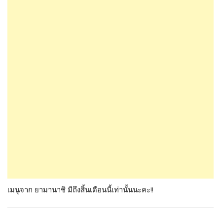
เมนูจาก ยามานาชิ มีถึงสิ้นเดือนนี้เท่านั้นนะคะ!!