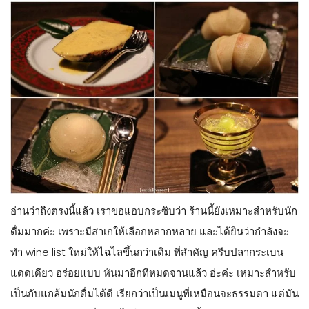
อ่านว่าถึงตรงนี้แล้ว เราขอแอบกระซิบว่า ร้านนี้ยังเหมาะสำหรับนัก
ดื่มมากค่ะ เพราะมีสาเกให้เลือกหลากหลาย และได้ยินว่ากำลังจะ
ทำ wine list ใหม่ให้ไฉไลขึ้นกว่าเดิม ที่สำคัญ ครีบปลากระเบน
แดดเดียว อร่อยแบบ หันมาอีกทีหมดจานแล้ว อ่ะค่ะ เหมาะสำหรับ
เป็นกับแกล้มนักดื่มได้ดี เรียกว่าเป็นเมนูที่เหมือนจะธรรมดา แต่มัน