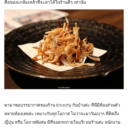
คือของแกล้มเหล้าที่จะหาได้ในร้านดีๆ เท่านั้น
พามาชมบรรยากาศของร้าน Kitaohji กันบ้างค่ะ ที่นี่มีห้องส่วนตัว
หลายห้องเลยค่ะ เหมาะกับทุกโอกาส ไม่ว่าจะมาวันเบาๆ ที่คิดถึง
ญี่ปุ่น หรือ โอกาสพิเศษ มีที่จอดรถภายในบริเวณร้านค่ะ พนักงาน