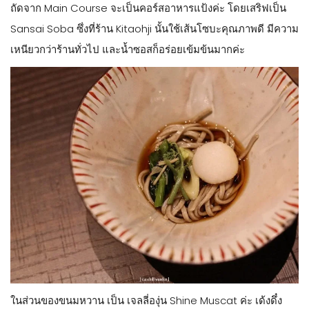
ถัดจาก Main Course จะเป็นคอร์สอาหารแป้งค่ะ โดยเสริฟเป็น
Sansai Soba ซึ่งที่ร้าน Kitaohji นั้นใช้เส้นโซบะคุณภาพดี มีความ
เหนียวกว่าร้านทั่วไป และน้ำซอสก็อร่อยเข้มข้นมากค่ะ
ในส่วนของขนมหวาน เป็น เจลลี่องุ่น Shine Muscat ค่ะ เด้งดึ๋ง