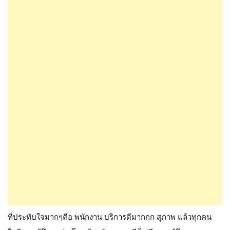
ที่ประทับใจมากๆคือ พนักงาน บริการดีมากกก สุภาพ แล้วทุกคน