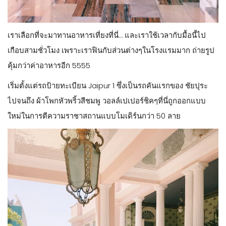
เราเลือกที่จะมาทานอาหารเที่ยงที่นี่… และเราใช้เวลากับมื้อนี้ไป
เกือบสามชั่วโมง เพราะเราฟินกับส่วนต่างๆในโรงแรมมาก ถ่ายรูป
คุ้มกว่าค่าอาหารอีก 5555
เริ่มตั้งแต่รถป้ายทะเบียน Jaipur 1 ซึ่งเป็นรถคันแรกของ ชัยปุระ
ไปจนถึง ผ้าโพกหัวพริ้วสีชมพู วอลล์เปเปอร์ชิคๆที่นี่ถูกออกแบบ
ใหม่ในการตีความราชาสถานแบบโมเดิร์นกว่า 50 ลาย