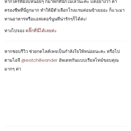
หากใครที่มีงบหน่อยๆ ก็มาพักที่นี่ก็ไม่เลวนะคะ แต่อย่างว่า ค่า
ครองชีพที่นี่ถูกมาก ทำให้มีตัวเลือกโรงแรมค่อนข้างเยอะ ก็แวะมา
ทานอาหารหรือแอฟเตอร์นูนทีน่ารักๆก็ได้ค่ะ!
ทางไปจอง
คลิ๊กที่นี่ได้เลยค่ะ
หากชอบรีวิว ช่วยกดไลค์เพจเป็นกำลังใจให้หน่อยนะคะ หรือไป
ตามไอจี
@eatchillwander
อัพเดทกันแบบเรียลไทม์ขอบคุณ
มากๆ ค่า