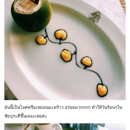
อันนี้เป็นไอศครีมเลม่อนมะพ
ร้าว อร่อยมากกกก ทำให้วันร้อนๆใน
ชัยปุระดีขึ้
นเยอะเลยค่ะ