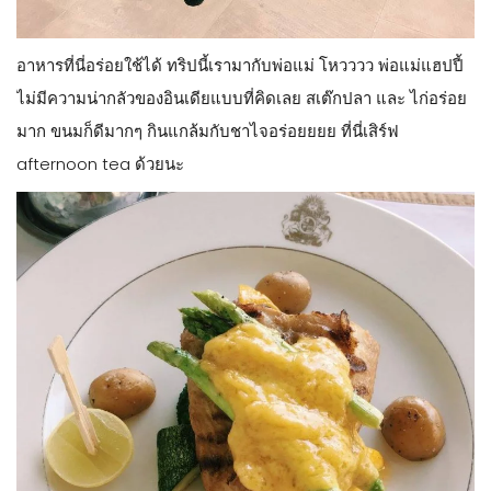
อาหารที่นี่อร่อยใช้ได้ ทริปนี้เรามากับพ่อแม่ โหวววว พ่อแม่แฮปปี้
ไม่มีความน่ากลัวของอินเดียแบบที่คิดเลย สเต๊กปลา และ ไก่อร่อย
มาก ขนมก็ดีมากๆ กินแกล้มกับชาไจอร่อยยยย ที่นี่เสิร์ฟ
afternoon tea ด้วยนะ