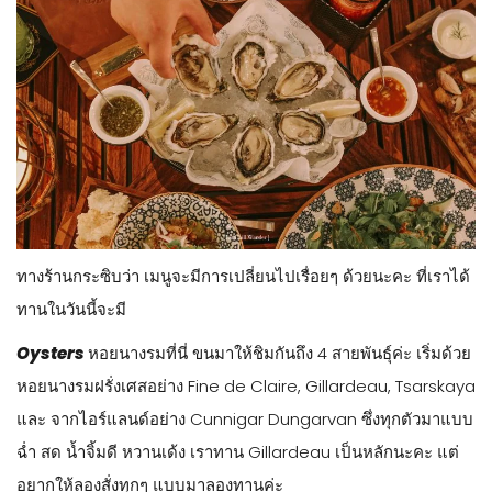
ทางร้านกระซิบว่า เมนูจะมีการเปลี่ยนไปเรื่อยๆ ด้วยนะคะ ที่เราได้
ทานในวันนี้จะมี
Oysters
หอยนางรมที่นี่ ขนมาให้ชิมกันถึง 4 สายพันธุ์ค่ะ เริ่มด้วย
หอยนางรมฝรั่งเศสอย่าง Fine de Claire, Gillardeau, Tsarskaya
และ จากไอร์แลนด์อย่าง Cunnigar Dungarvan ซึ่งทุกตัวมาแบบ
ฉ่ำ สด น้ำจิ้มดี หวานเด้ง เราทาน Gillardeau เป็นหลักนะคะ แต่
อยากให้ลองสั่งทุกๆ แบบมาลองทานค่ะ