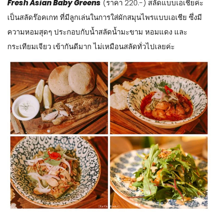
Fresh Asian Baby Greens
(ราคา 220.-) สลัดแบบเอเชียค่ะ
เป็นสลัดร๊อคเกท ที่มีลูกเล่นในการใส่ผักสมุนไพรแบบเอเชีย ซึ่งมี
ความหอมสุดๆ ประกอบกับน้ำสลัดน้ำมะขาม หอมแดง และ
กระเทียมเจียว เข้ากันดีมาก ไม่เหมือนสลัดทั่วไปเลยค่ะ