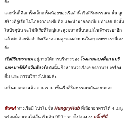
ค่ะ
และนั่นก็คือเกร็ดเล็กเกร็ดน้อยของเรือลำนี้ เรือสิริมหรรณพ นั้น ถูก
สร้างที่อู่เรือ ไม่ไกลจากเอเชียทีค และนำมาจอดเทียบท่าเลย ดังนั้น
ในปัจจุบัน จะไม่มีเรือที่ใหญ่และสูงขนาดนี้บนแม่น้ำเจ้าพระยาอีก
แล้วค่ะ ด้วยข้อจำกัดเรื่องความสูงของสะพานในกรุงเทพฯ เรานี่เอง
ค่ะ
เรือสิริมหรรณพ
อยู่ภายใต้การบริหารของ
โรงแรมแบงค็อก แมริ
ออท มาร์คีส์ ควีนส์ปาร์ค
ดังนั้น จึงหายห่วงเรื่องของอาหาร เครื่อง
ดื่ม และ การบริการไปเลยค่ะ
เกริ่นมาเยอะแล้ว ตามเรามาขึ้นเรือสิริมหรรณพกันเลยนะคะ
พิเศษ!
ทางเรือมี โปรโมชั่น
HungryHub
ที่เลือกอาหารได้ 4 เมนู
พร้อมม็อกเทลไม่อั้น เริ่มต้น 990.- ทางไปจอง >>
คลิ๊กที่นี่