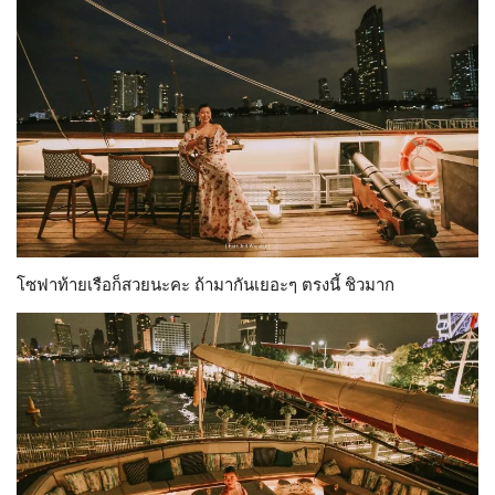
โซฟาท้ายเรือก็สวยนะคะ ถ้ามากันเยอะๆ ตรงนี้ ชิวมาก