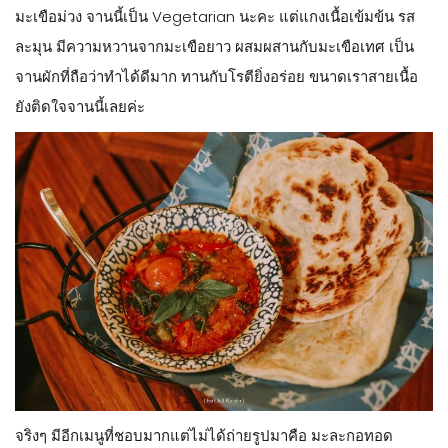
มะเขือม่วง จานนี้เป็น Vegetarian นะคะ แต่แกงเนื้อเข้มข้น รส
ละมุน มีความหวานจากมะเขือยาว ผสมผสานกับมะเขือเทศ เป็น
จานผักที่ถือว่าทำได้ดีมาก ทานกับโรตียิ่งอร่อย ขนาดเราสายเนื้อ
ยังติดใจจานนี้เลยค่ะ
จริงๆ มีอีกเมนูที่ชอบมากแต่ไม่ได้ถ่ายรูปมาคือ มะละกอทอด