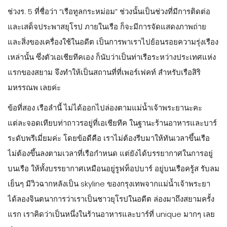
ช่วงร. 5 ที่ชื่อว่า “เรือทูลกระหม่อม” ช่วงนั้นเป็นช่วงที่มีการติดต่อ
และเสด็จประพาสยุโรป ภายในเรือ ก็จะมีการจัดแสดงภาพถ่าย
และสิ่งของเครื่องใช้ในอดีต เป็นการพาเราไปย้อนรอยความรุ่งเรือง
เหล่านั้น ซึ่งตัวเอเชียทีคเอง ก็นับว่าเป็นท่าเรือระหว่างประเทศแห่ง
แรกของสยาม จึงทำให้เป็นสถานที่ที่เพอร์เฟคท์ สำหรับเรือสิริ
มหรรณพ เลยค่ะ
ข้อที่สอง เรือลำนี้ ไม่ได้ออกไปล่องตามแม่น้ำเจ้าพระยานะคะ
แต่ละจอดเทียบท่าถาวรอยู่ที่เอเชียทีค ในฐานะร้านอาหารและบาร์
ระดับพรีเมี่ยมค่ะ โดยข้อดีคือ เราไม่ต้องรีบมาให้ทันเวลาขึ้นเรือ
ไม่ต้องขึ้นลงตามเวลาที่เรือกำหนด แต่ยังได้บรรยากาศในการอยู่
บนเรือ ให้ทั้งบรรยากาศเหมือนอยู่รูฟท็อปบาร์ อยู่บนเรือครู้ส รับลม
เย็นๆ มีวิวฉากหลังเป็น skyline ของกรุงเทพจากแม่น้ำเจ้าพระยา
ได้ลองจินตนาการว่าเราเป็นชาวยุโรปในอดีต ล่องมาถึงสยามครั้ง
แรก เราคิดว่าเป็นหนึ่งในร้านอาหารและบาร์ที่ unique มากๆ เลย