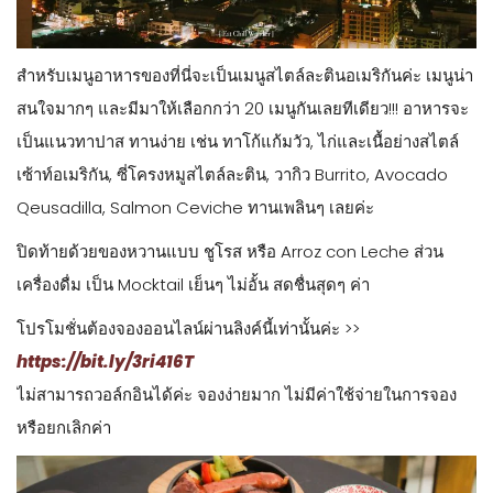
สำหรับเมนูอาหารของที่นี่จะเป็นเมนูสไตล์ละตินอเมริกันค่ะ เมนูน่า
สนใจมากๆ และมีมาให้เลือกกว่า 20 เมนูกันเลยทีเดียว!!! อาหารจะ
เป็นแนวทาปาส ทานง่าย เช่น ทาโก้แก้มวัว, ไก่และเนื้อย่างสไตล์
เซ้าท์อเมริกัน, ซี่โครงหมูสไตล์ละติน, วากิว Burrito, Avocado
Qeusadilla, Salmon Ceviche ทานเพลินๆ เลยค่ะ
ปิดท้ายด้วยของหวานแบบ ชูโรส หรือ Arroz con Leche ส่วน
เครื่องดื่ม เป็น Mocktail เย็นๆ ไม่อั้น สดชื่นสุดๆ ค่า
โปรโมชั่นต้องจองออนไลน์ผ่านลิงค์นี้เท่านั้นค่ะ >>
https://bit.ly/3ri416T
ไม่สามารถวอล์กอินได้ค่ะ จองง่ายมาก ไม่มีค่าใช้จ่ายในการจอง
หรือยกเลิกค่า