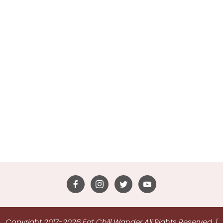
Copyright 2017-2026 Eat Chill Wander All Rights Reserved.
|