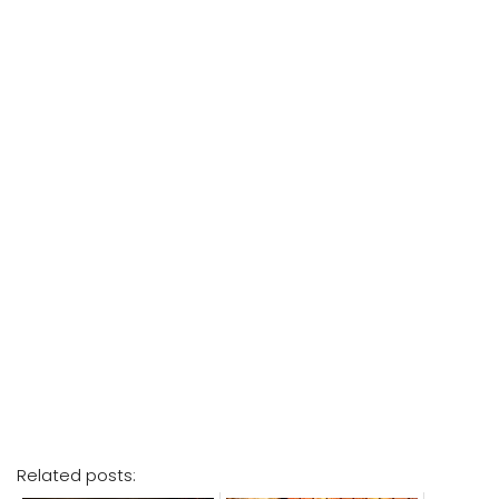
Related posts: