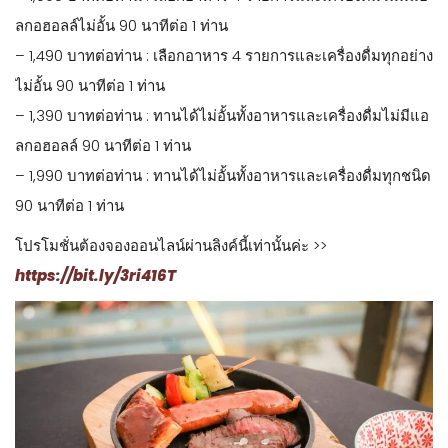
ลกอฮอลล์ไม่อั้น 90 นาทีต่อ 1 ท่าน
– 1,490 บาทต่อท่าน : เลือกอาหาร 4 รายการและเครื่องดื่มทุกอย่าง
ไม่อั้น 90 นาทีต่อ 1 ท่าน
– 1,390 บาทต่อท่าน : ทานได้ไม่อั้นทั้งอาหารและเครื่องดื่มไม่มีแอ
ลกอฮอลล์ 90 นาทีต่อ 1 ท่าน
– 1,990 บาทต่อท่าน : ทานได้ไม่อั้นทั้งอาหารและเครื่องดื่มทุกชนิด
90 นาทีต่อ 1 ท่าน
โปรโมชั่นต้องจองออนไลน์ผ่านลิงค์นี้เท่านั้นค่ะ >>
https://bit.ly/3ri416T