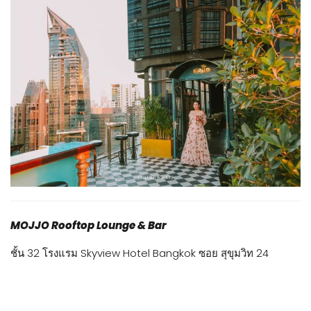
MOJJO Rooftop Lounge & Bar
ชั้น 32 โรงแรม Skyview Hotel Bangkok ซอย สุขุมวิท 24