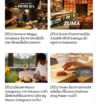
[รีวิว] Homura Wagyu
[รีวิว] Zuma ร้านอาหารญี่ปุ่น
Omakase โอมากาเสะเนื้อขั้น
ร่วมสมัย สไตล์ Izakaya อัน
เทพ ที่สายเนื้อไม่ควรพลาด
หรูหราจากลอนดอน
[รีวิว] เมื่อเชฟ Mauro
[รีวิว] Tenko โอมากาเสะคอร์ส
Colagreco จาก Mirazur มาทำ
พรีเมี่ยม ที่โรงแรม Pullman
มื้อพิเศษที่ห้องอาหาร Côte By
King Power รางน้ำ
Mauro Colagreco ณ โรง...