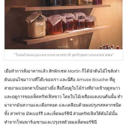
“ไหหมักคอมบุฉะหลากหลายรสชาติ สุดรักสุดหวงของเชฟ Alex”
เมื่อทำการสั่งอาหารแล้ว สักพักเชฟ Martin ก็ได้นำต้นไม้ไซส์เท่า
ต้นบอนไซมาวางที่โต๊ะของเรา และนี่คือ Amuse Bouche ที่ดู
สวยงามแปลกตาเป็นอย่างยิ่ง สื่อถึงฤดูใบไม้ร่วงที่ย่างเข้าฤดูหนาว
และฤดูการของเห็ดทรัฟเฟิลขาว โดยใบไม้เหลืองแดงบนต้นนั้น ทำ
มาจากมันหวานและเผือกทอด และเคลือบด้วยผงปรุงรสหลากชนิด
ทั้ง สาหร่าย มัลเบอร์รี และเห็ดพอร์ชินี ส่วนทรัฟเฟิลใต้ต้นไม้นั้น
ทำจากโฟมพาร์เมซานและปรุงรสด้วยผงเห็ดพอร์ชินี