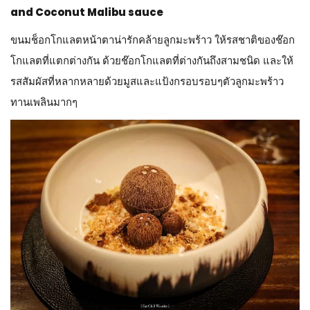
and Coconut Malibu sauce
ขนมช็อกโกแลตหน้าตาน่ารักคล้ายลูกมะพร้าว ให้รสชาติของช๊อก
โกแลตที่แตกต่างกัน ด้วยช๊อกโกแลตที่ต่างกันถึงสามชนิด และให้
รสสัมผัสที่หลากหลายด้วยมูสและแป้งกรอบรอบๆตัวลูกมะพร้าว
ทานเพลินมากๆ