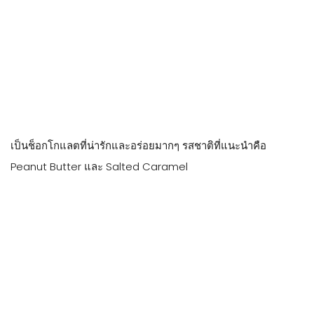
เป็นช็อกโกแลตที่น่ารักและอร่อยมากๆ รสชาติที่แนะนำคือ
Peanut Butter และ Salted Caramel
———–
ในส่วนของเครื่องดื่มนั้น เราได้ลองทั้ง
Wine pairing
และ