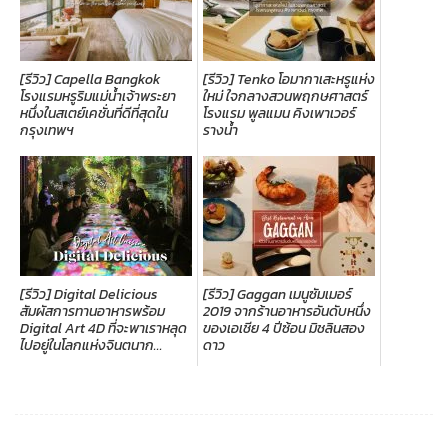
สัมผัสการทานอาหารพร้อม
2019 จากร้านอาหารอันดับหนึ่ง
Digital Art 4D ที่จะพาเราหลุด
ของเอเชีย 4 ปีซ้อน มิชลินสอง
ไปอยู่ในโลกแห่งจินตนาก...
ดาว
Post
Navigation
[รีวิว] Vertigo Too ทาน
[รีวิว] SEEN Beach Club
อาหารชมวิวสุดหรูกันแบบ
Samui บีชคลับสุดชิค ที่เที่ยว
บุฟเฟ่ต์ ณ ชั้น 60 โรงแรมบัน
แห่งใหม่บนหาดเฉวง
ยันทรี กรุงเทพฯ
เกาะสมุย
Search
for: