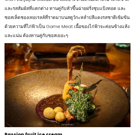
และรสสัมผัสที่แตกต่าง ทานคู่กับหัวขึ้นฉ่ายฝรั่งชุบแป้งทอด และ
ซอสเห็ดชองเทอเรลล์ที่ราดมาบนสตูว์กะหล่ำปลีแดงรสชาติเข้มข้น
ด้วยความที่ไก่ฟ้าเป็น Game Meat เนื้อของไก่ฟ้าจะค่อนข้างแห้ง
และแน่น ต้องทานคู่กับซอสเยอะๆ
Passion fruit ice cream