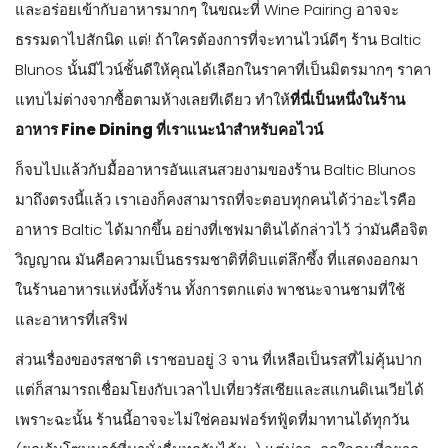
และอาหารที่เสริฟ
ส่วนเรื่องของรสชาติ เราชอบอยู่ 3 จาน ที่เหลือเป็นรสที่ไม่คุ้นปาก
แต่ก็สามารถเชื่อมโยงกับเวลาไปเที่ยวรัสเซียและสแกนดิเนเวียได้
เพราะฉะนั้น ร้านนี้อาจจะไม่ใช่คอมฟอร์ทฟู้ดที่มาทานได้ทุกวัน
(ยกเว้นโซนบาร์ที่มานั่งดื่มทุกวันได้นะ) แต่น่าจะถูกใจคนที่อยาก
explore รสชาติและคอมบิเนชั่นใหม่ๆ ประกอบกับเชฟมีความเป็น
ศิลปินสูงมาก มันเหมือนมานั่งดูโชว์ ชมงานศิลปะบางอย่างอยู่ 3
ชั่วโมง
Baltic Blunos : “The Wanderlust Dining Journey” ได้นำพา
พวกเรามาท่องเที่ยวในดินแดนมหัศจรรย์แห่งอาหารด้วยการนำ
เสนอที่แปลกใหม่ สวยงาม และมีพลัง ทำให้การเดินทางไปในแต่ละ
คอร์สอาหารนั้นตื่นตาตื่นใจอยู่เสมอไม่มีเบื่อ และเราหวังว่าการ
ผจญภัยรอบหน้าจะยังคงตื่นตาตื่นใจไม่แพ้รอบนี้ครับ