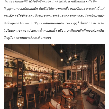
วัฒนธรรมของที่นี่ ได้รับอิทธิพลมาจากหลายแห่ง ส่วนที่เชฟกล่าวถึง จิต
วิญญาณความเป็นบอลติก มันก็ไม่ได้มาจากแค่เรื่องของวัฒนธรรมเหล่านี้ แต่
รวมถึงการใช้ชีวิต ตอนที่ทานเราสามารถจินตนาการภาพตอนนั่งรถไฟผ่านป่า
ผืนใหญ่จาก Vilnius ไป Riga กลิ่นฝนตอนเดินป่าช่วงฤดูใบไม้ผลิ การพายเรือ
ไปจับปลาแซลมอนว่ายทวนน้ำตามแม่น้ำ หรือ การเดินเล่นริมฝั่งมองฟองคลื่น
ใหญ่ในอากาศหนาวติดลบที่ Tallinn