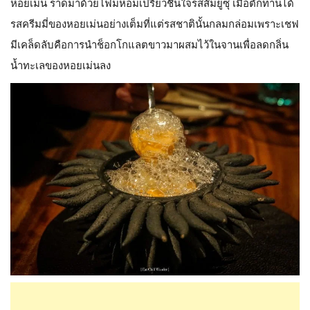
หอยเม่น ราดมาด้วยโฟมหอมเปรี้ยวชื่นใจรสส้มยูซุ เมื่อตักทานได้
รสครีมมี่ของหอยเม่นอย่างเต็มที่แต่รสชาตินั้นกลมกล่อมเพราะเชฟ
มีเคล็ดลับคือการนำช็อกโกแลตขาวมาผสมไว้ในจานเพื่อลดกลิ่น
น้ำทะเลของหอยเม่นลง