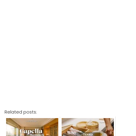
Related posts:
[รีวิว] Capella Bangkok
[รีวิว] Tenko โอมากาเสะหรูแห่ง
โรงแรมหรูริมแม่น้ำเจ้าพระยา
ใหม่ ใจกลางสวนพฤกษศาสตร์
หนึ่งในสเตย์เคชั่นที่ดีที่สุดใน
โรงแรม พูลแมน คิงเพาเวอร์
กรุงเทพฯ
รางน้ำ
[รีวิว] Digital Delicious
[รีวิว] Gaggan เมนูซัมเมอร์