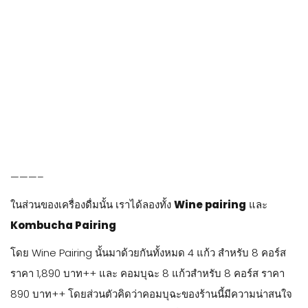
Kombucha Pairing
โดย Wine Pairing นั้นมาด้วยกันทั้งหมด 4 แก้ว สำหรับ 8 คอร์ส
ราคา 1,890 บาท++ และ คอมบุฉะ 8 แก้วสำหรับ 8 คอร์ส ราคา
890 บาท++ โดยส่วนตัวคิดว่าคอมบุฉะของร้านนี้มีความน่าสนใจ
และอร่อยเข้ากับอาหารมากๆ ในขณะที่ Wine Pairing อาจจะ
ธรรมดาไปสักนิด แต่! ถ้าใครต้องการที่จะทานไวน์ดีๆ ร้าน Baltic
Blunos นั้นมีไวน์ชั้นดีให้คุณได้เลือกในราคาที่เป็นมิตรมากๆ ราคา
แทบไม่ต่างจากซื้อตามห้างเลยทีเดียว ทำให้
ที่นี่เป็นหนึ่งในร้าน
อาหาร Fine Dining ที่เราแนะนำสำหรับคอไวน์
ก็จบไปแล้วกับมื้ออาหารอันแสนสวยงามของร้าน Baltic Blunos
มาถึงตรงนี้แล้ว เราเองก็คงสามารถที่จะตอบทุกคนได้ว่าอะไรคือ
อาหาร Baltic ได้มากขึ้น อย่างที่เชฟมาตินได้กล่าวไว้ ว่ามันคือจิต
วิญญาณ มันคือความเป็นธรรมชาติที่ดิบแต่ลึกซึ้ง ที่แสดงออกมา
ในร้านอาหารแห่งนี้ทั้งร้าน ทั้งการตกแต่ง พาชนะจานชามที่ใช้