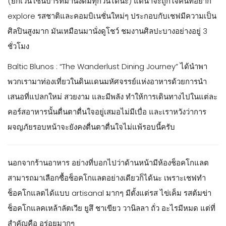
นอกจากร้านอาหาร อย่างที่บอกไปว่าด้านหน้ามีห้องช็อคโกแลต
สามารถมาเลือกซื้อช็อคโกแลตอย่างเดียวก็ได้นะ เพราะเชฟทำ
ช็อคโกแลตได้แบบ artisanal มากๆ มีตั้งแต่รส ไข่เค็ม รสต้มข่า
ช็อคโกแลคเหล้าลัตเวีย ยูสึ ชาเขียว วานิลลา ถั่ว อะไรมีหมด แต่ที่
สำคัญคือ อร่อยมากๆ
ส่วนโซนบาร์ก็มานั่งดริงค์ นั่งชิลล์ได้ เพราะเป็นโซนที่แยกออกมา
จากร้านอาหารค่ะ เค้ามีเมนูทานเล่นแยกด้วยนะคะ เป็นหนึ่งในบาร์
ที่สวยมากๆ ในทองหล่อ และถือว่ามีเครื่องดื่มที่น่าสนใจหลากหลาย
ค่ะ
ภาพซิกเนเจอร์ของเชฟ Martin Blunos เชฟพาทรอนของที่นี่ค่ะ