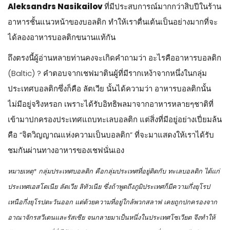
Aleksandrs Nasikailov
ที่มีประสบการณ์มากกว่าสิบปีในร้าน
อาหารชั้นแนวหน้าของบอลติก ทำให้เราตื่นเต้นเป็นอย่างมากที่จะ
ได้ลองอาหารบอลติกขนานแท้กัน
ถึงตรงนี้ผู้อ่านหลายท่านคงจะเกิดคำถามว่า อะไรคืออาหารบอลติก
(Baltic) ? คำตอบจากเชฟมาตินผู้ที่มีรากเหง้าจากหนึ่งในกลุ่ม
ประเทศบอลติกซึ่งก็คือ ลัตเวีย นั้นได้ความว่า อาหารบอลติกนั้น
ไม่มีอยู่จริงหรอก เพราะได้รับอิทธิพลมาจากอาหารหลายๆชาติที่
เข้ามาปกครองประเทศแถบทะเลบอลติก แต่สิ่งที่มีอยู่อย่างเปี่ยมล้น
คือ “จิตวิญญาณแห่งความเป็นบอลติก” ที่จะมาแสดงให้เราได้รับ
ชมกันผ่านทางอาหารของเชฟนั่นเอง
หมายเหตุ* กลุ่มประเทศบอลติก คือกลุ่มประเทศที่อยู่ติดกับ ทะเลบอลติก ได้แก่
ประเทศเอสโตเนีย ลัตเวีย ลิทัวเนีย ซึ่งถ้าพูดถึงภูมิประเทศก็มีความกึ่งยุโรป
เหนือกึ่งยุโรปตะวันออก แต่ด้วยความที่อยู่ใกล้พวกสลาฟ เคยถูกปกครองจาก
อาณาจักรสวีเดนและรัสเซีย จนกลายมาเป็นหนึ่งในประเทศโซเวียต จึงทำให้